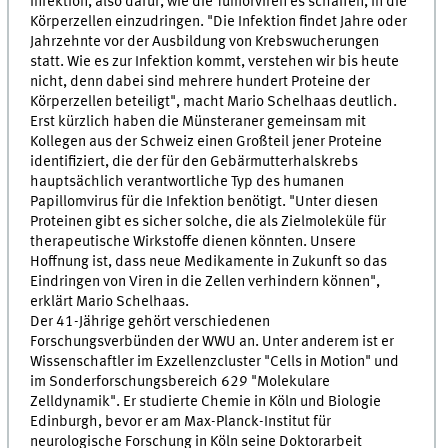
Infektion, also dafür, wie die Tumorviren es schaffen, in die
Körperzellen einzudringen. "Die Infektion findet Jahre oder
Jahrzehnte vor der Ausbildung von Krebswucherungen
statt. Wie es zur Infektion kommt, verstehen wir bis heute
nicht, denn dabei sind mehrere hundert Proteine der
Körperzellen beteiligt", macht Mario Schelhaas deutlich.
Erst kürzlich haben die Münsteraner gemeinsam mit
Kollegen aus der Schweiz einen Großteil jener Proteine
identifiziert, die der für den Gebärmutterhalskrebs
hauptsächlich verantwortliche Typ des humanen
Papillomvirus für die Infektion benötigt. "Unter diesen
Proteinen gibt es sicher solche, die als Zielmoleküle für
therapeutische Wirkstoffe dienen könnten. Unsere
Hoffnung ist, dass neue Medikamente in Zukunft so das
Eindringen von Viren in die Zellen verhindern können",
erklärt Mario Schelhaas.
Der 41-Jährige gehört verschiedenen
Forschungsverbünden der WWU an. Unter anderem ist er
Wissenschaftler im Exzellenzcluster "Cells in Motion" und
im Sonderforschungsbereich 629 "Molekulare
Zelldynamik". Er studierte Chemie in Köln und Biologie
Edinburgh, bevor er am Max-Planck-Institut für
neurologische Forschung in Köln seine Doktorarbeit