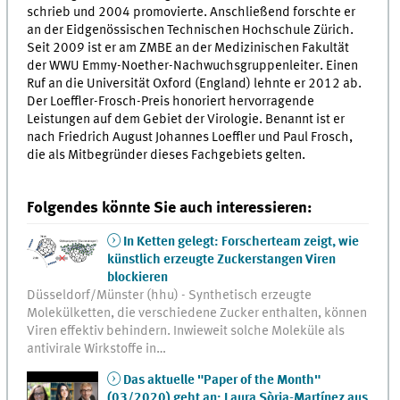
schrieb und 2004 promovierte. Anschließend forschte er
an der Eidgenössischen Technischen Hochschule Zürich.
Seit 2009 ist er am ZMBE an der Medizinischen Fakultät
der WWU Emmy-Noether-Nachwuchsgruppenleiter. Einen
Ruf an die Universität Oxford (England) lehnte er 2012 ab.
Der Loeffler-Frosch-Preis honoriert hervorragende
Leistungen auf dem Gebiet der Virologie. Benannt ist er
nach Friedrich August Johannes Loeffler und Paul Frosch,
die als Mitbegründer dieses Fachgebiets gelten.
Folgendes könnte Sie auch interessieren:
In Ketten gelegt: Forscherteam zeigt, wie
künstlich erzeugte Zuckerstangen Viren
blockieren
Düsseldorf/Münster (hhu) - Synthetisch erzeugte
Molekülketten, die verschiedene Zucker enthalten, können
Viren effektiv behindern. Inwieweit solche Moleküle als
antivirale Wirkstoffe in…
Das aktuelle "Paper of the Month"
(03/2020) geht an: Laura Sòria-Martínez aus