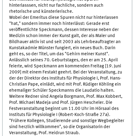
hinterlasssen, nicht nur fachliche, sondern auch
rhetorische und künsterlerische.
Wobei der Emeritus diese Spuren nicht nur hinterlassen
"hat," sondern immer noch hinterlässt: Gerade erst
veröffentlichte Speckmann, dessen Interesse neben der
Medizin schon immer der Kunst galt, der als Maler und
Bildhauer aktiv ist und seit 2003 als Lehrbeauftragter an
Kunstakadmie Münster fungiert, ein neues Buch. Darin
geht es, so der Titel, um das "Gehirn meiner Kunst".
Anlässlich seines 70. Geburtstages, den er am 25. April
feierte, wird Speckmann am kommenden Freitag [19. Juni
2009] mit einem Festakt geehrt. Bei der Veranstaltung, zu
der der Direktor des Instituts für Physiologie I, Prof. Hans-
Christian Pape, einlädt, wird mit Prof. Rüdiger Köhling ein
ehemaliger Schüler Speckmanns die Laudatio halten.
Weitere Redner sind Angela Borgmann, Prof. Max Kobbert,
Prof. Michael Madeja und Prof. Jürgen Hescheler. Die
Festveranstaltung beginnt um 11.00 Uhr im Hörsaal des
Instituts für Physiologie I (Robert-Koch-Straße 27a).
"Frühere Kollegen, Studierende und sonstige Wegbegleiter
sind herzlich willkommen", so die Organisatorin der
Veranstaltung, Prof. Heidrun Straub.