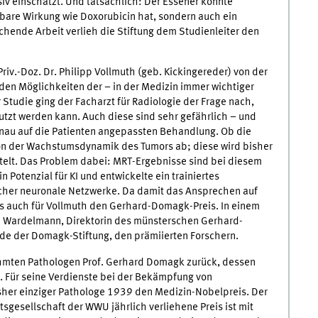
siv einschätzt. Und tatsächlich: Der Essener konnte
hbare Wirkung wie Doxorubicin hat, sondern auch ein
eichende Arbeit verlieh die Stiftung dem Studienleiter den
iv.-Doz. Dr. Philipp Vollmuth (geb. Kickingereder) von der
t den Möglichkeiten der – in der Medizin immer wichtiger
r Studie ging der Facharzt für Radiologie der Frage nach,
utzt werden kann. Auch diese sind sehr gefährlich – und
enau auf die Patienten angepassten Behandlung. Ob die
von der Wachstumsdynamik des Tumors ab; diese wird bisher
elt. Das Problem dabei: MRT-Ergebnisse sind bei diesem
n Potenzial für KI und entwickelte ein trainiertes
icher neuronale Netzwerke. Da damit das Ansprechen auf
es auch für Vollmuth den Gerhard-Domagk-Preis. In einem
va Wardelmann, Direktorin des münsterschen Gerhard-
nde der Domagk-Stiftung, den prämiierten Forschern.
hmten Pathologen Prof. Gerhard Domagk zurück, dessen
. Für seine Verdienste bei der Bekämpfung von
bisher einziger Pathologe 1939 den Medizin-Nobelpreis. Der
ätsgesellschaft der WWU jährlich verliehene Preis ist mit