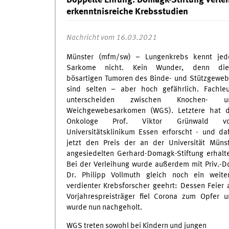
Doppelte Ehrung: Domagk-Stiftung verle
erkenntnisreiche Krebsstudien
Nachricht vom 16.03.2021
Münster (mfm/sw) – Lungenkrebs kennt jede
Sarkome nicht. Kein Wunder, denn die
bösartigen Tumoren des Binde- und Stützgewe
sind selten – aber hoch gefährlich. Fachle
unterscheiden zwischen Knochen- u
Weichgewebesarkomen (WGS). Letztere hat d
Onkologe Prof. Viktor Grünwald v
Universitätsklinikum Essen erforscht - und da
jetzt den Preis der an der Universität Müns
angesiedelten Gerhard-Domagk-Stiftung erhalt
Bei der Verleihung wurde außerdem mit Priv.-D
Dr. Philipp Vollmuth gleich noch ein weite
verdienter Krebsforscher geehrt: Dessen Feier 
Vorjahrespreisträger fiel Corona zum Opfer 
wurde nun nachgeholt.
WGS treten sowohl bei Kindern und jungen