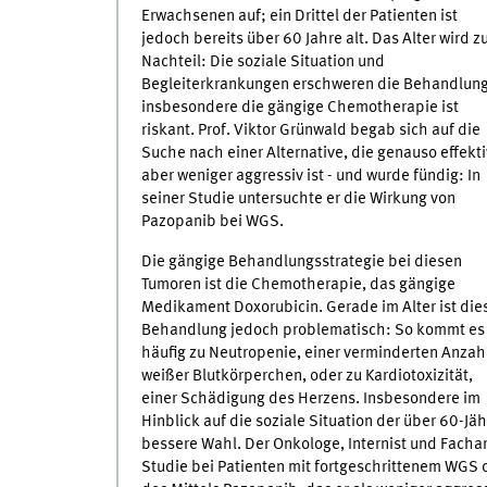
Erwachsenen auf; ein Drittel der Patienten ist
jedoch bereits über 60 Jahre alt. Das Alter wird 
Nachteil: Die soziale Situation und
Begleiterkrankungen erschweren die Behandlung
insbesondere die gängige Chemotherapie ist
riskant. Prof. Viktor Grünwald begab sich auf die
Suche nach einer Alternative, die genauso effekti
aber weniger aggressiv ist - und wurde fündig: In
seiner Studie untersuchte er die Wirkung von
Pazopanib bei WGS.
Die gängige Behandlungsstrategie bei diesen
Tumoren ist die Chemotherapie, das gängige
Medikament Doxorubicin. Gerade im Alter ist die
Behandlung jedoch problematisch: So kommt es
häufig zu Neutropenie, einer verminderten Anzah
weißer Blutkörperchen, oder zu Kardiotoxizität,
einer Schädigung des Herzens. Insbesondere im
Hinblick auf die soziale Situation der über 60-
bessere Wahl. Der Onkologe, Internist und Facharz
Studie bei Patienten mit fortgeschrittenem WGS d