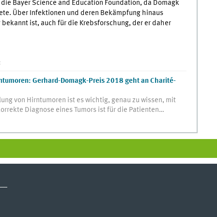
t die Bayer Science and Education Foundation, da Domagk
tete. Über Infektionen und deren Bekämpfung hinaus
 bekannt ist, auch für die Krebsforschung, der er daher
:
irntumoren: Gerhard-Domagk-Preis 2018 geht an Charité-
ung von Hirntumoren ist es wichtig, genau zu wissen, mit
korrekte Diagnose eines Tumors ist für die Patienten…