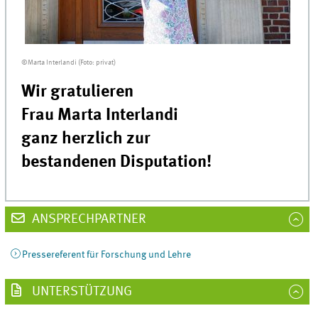
©Marta Interlandi (Foto: privat)
Wir gratulieren
Frau Marta Interlandi
ga
nz herzlich zur
bestandenen
Disputation!
ANSPRECHPARTNER
Pressereferent für Forschung und Lehre
UNTERSTÜTZUNG