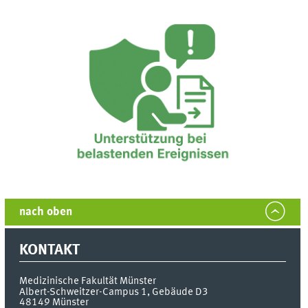
nach oben
KONTAKT
Medizinische Fakultät Münster
Albert-Schweitzer-Campus 1, Gebäude D3
48149
Münster