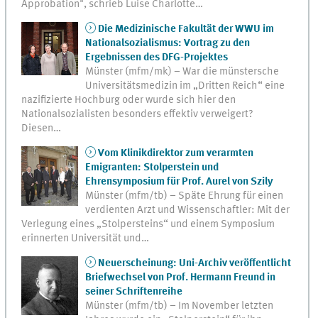
Approbation", schrieb Luise Charlotte…
Die Medizinische Fakultät der WWU im
Nationalsozialismus: Vortrag zu den
Ergebnissen des DFG-Projektes
Münster (mfm/mk) – War die münstersche
Universitätsmedizin im „Dritten Reich“ eine
nazifizierte Hochburg oder wurde sich hier den
Nationalsozialisten besonders effektiv verweigert?
Diesen…
Vom Klinikdirektor zum verarmten
Emigranten: Stolperstein und
Ehrensymposium für Prof. Aurel von Szily
Münster (mfm/tb) – Späte Ehrung für einen
verdienten Arzt und Wissenschaftler: Mit der
Verlegung eines „Stolpersteins“ und einem Symposium
erinnerten Universität und…
Neuerscheinung: Uni-Archiv veröffentlicht
Briefwechsel von Prof. Hermann Freund in
seiner Schriftenreihe
Münster (mfm/tb) – Im November letzten