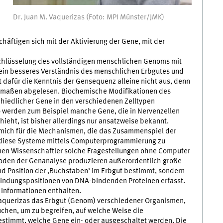
Dr. Juan M. Vaquerizas (Foto: MPI Münster/JMK)
äftigen sich mit der Aktivierung der Gene, mit der
tschlüsselung des vollständigen menschlichen Genoms mit
 ein besseres Verständnis des menschlichen Erbgutes und
t dafür die Kenntnis der Gensequenz alleine nicht aus, denn
hermaßen abgelesen. Biochemische Modifikationen des
chiedlicher Gene in den verschiedenen Zelltypen
so werden zum Beispiel manche Gene, die in Nervenzellen
schieht, ist bisher allerdings nur ansatzweise bekannt.
h mich für die Mechanismen, die das Zusammenspiel der
 diese Systeme mittels Computerprogrammierung zu
nnen Wissenschaftler solche Fragestellungen ohne Computer
oden der Genanalyse produzieren außerordentlich große
d Position der ‚Buchstaben’ im Erbgut bestimmt, sondern
Bindungspositionen von DNA-bindenden Proteinen erfasst.
 Informationen enthalten.
aquerizas das Erbgut (Genom) verschiedener Organismen,
uchen, um zu begreifen, auf welche Weise die
estimmt, welche Gene ein- oder ausgeschaltet werden. Die