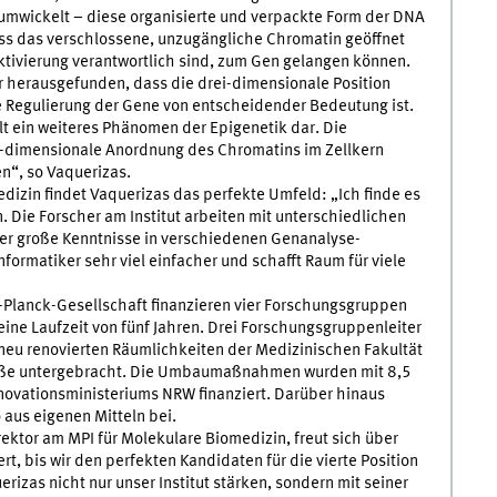
 umwickelt – diese organisierte und verpackte Form der DNA
uss das verschlossene, unzugängliche Chromatin geöffnet
ktivierung verantwortlich sind, zum Gen gelangen können.
 herausgefunden, dass die drei-dimensionale Position
ie Regulierung der Gene von entscheidender Bedeutung ist.
lt ein weiteres Phänomen der Epigenetik dar. Die
-dimensionale Anordnung des Chromatins im Zellkern
n“, so Vaquerizas.
edizin findet Vaquerizas das perfekte Umfeld: „Ich finde es
 Die Forscher am Institut arbeiten mit unterschiedlichen
er große Kenntnisse in verschiedenen Genanalyse-
nformatiker sehr viel einfacher und schafft Raum für viele
Planck-Gesellschaft finanzieren vier Forschungsgruppen
eine Laufzeit von fünf Jahren. Drei Forschungsgruppenleiter
neu renovierten Räumlichkeiten der Medizinischen Fakultät
raße untergebracht. Die Umbaumaßnahmen wurden mit 8,5
nnovationsministeriums NRW finanziert. Darüber hinaus
o aus eigenen Mitteln bei.
ektor am MPI für Molekulare Biomedizin, freut sich über
rt, bis wir den perfekten Kandidaten für die vierte Position
rizas nicht nur unser Institut stärken, sondern mit seiner