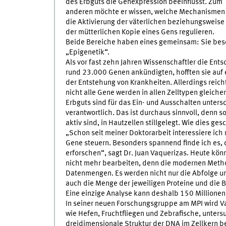
des Erbguts die Genexpression beeinflusst. Zum
anderen möchte er wissen, welche Mechanismen
die Aktivierung der väterlichen beziehungsweise
der mütterlichen Kopie eines Gens regulieren.
Beide Bereiche haben eines gemeinsam: Sie besch
„Epigenetik“.
Als vor fast zehn Jahren Wissenschaftler die En
rund 23.000 Genen ankündigten, hofften sie auf
der Entstehung von Krankheiten. Allerdings reich
nicht alle Gene werden in allen Zelltypen gleic
Erbguts sind für das Ein- und Ausschalten unters
verantwortlich. Das ist durchaus sinnvoll, denn 
aktiv sind, in Hautzellen stillgelegt. Wie dies ge
„Schon seit meiner Doktorarbeit interessiere ic
Gene steuern. Besonders spannend finde ich es,
erforschen“, sagt Dr. Juan Vaquerizas. Heute kö
nicht mehr bearbeiten, denn die modernen Meth
Datenmengen. Es werden nicht nur die Abfolge un
auch die Menge der jeweiligen Proteine und die 
Eine einzige Analyse kann deshalb 150 Millionen
In seiner neuen Forschungsgruppe am MPI wird V
wie Hefen, Fruchtfliegen und Zebrafische, unters
dreidimensionale Struktur der DNA im Zellkern b