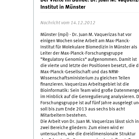
Der Vierte im Bunde: Dr. Juan M. Vaqueri
Institut in Münster
Nachricht vom 14.12.2012
Münster (mpi) - Dr. Juan M. Vaquerizas hat vor
einigen Wochen seine Arbeit am Max-Planck-
Institut für Molekulare Biomedizin in Münster als
Leiter der Max-Planck-Forschungsgruppe
“Regulatory Genomics” aufgenommen. Damit ist
die vierte und letzte der Positionen besetzt, die d
Max-Planck-Gesellschaft und das NRW-
Wissenschaftsministerium zu gleichen Teilen
finanzieren. Vaquerizas Arbeitsgebiet ist die
Bioinformatik: Sein Team wird große Datenmeng
im Hinblick auf die Genregulierung analysieren. D
Forschungsgruppe ist auf fünf Jahre ausgelegt u
soll bis zum Ende 2013 aus sechs bis acht
Mitarbeitern bestehen.
Die Arbeit von Dr. Juan M. Vaquerizas lässt sich in
zwei Bereiche gliedern: Zum einen wird er
untersuchen, wie die dreidimensionale Struktur