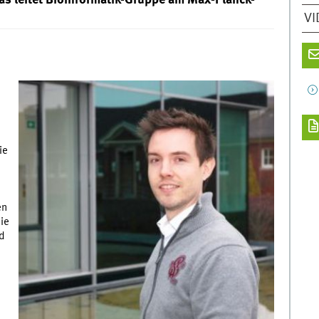
zas leitet Bioinformatik-Gruppe am Max-Planck-
VI
ie
en
ie
nd