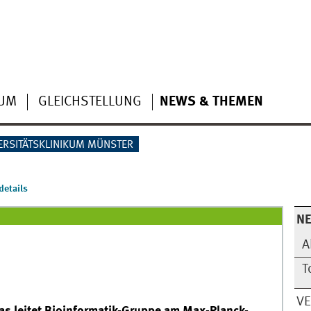
IUM
GLEICHSTELLUNG
NEWS & THEMEN
ERSITÄTSKLINIKUM MÜNSTER
etails
N
A
T
V