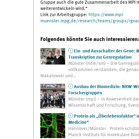
Gruppe auch die gute Zusammenarbeit des MPI mi
weiterentwickeln wird.”
Link zur Arbeitsgruppe:
https://www.mpi-
muenster.mpg.de/research/teams/groups/rgvaq
Folgendes könnte Sie auch interessieren
Ein- und Ausschalter der Gene:
Transkription zur Genregulation
Münster (mfm/sm) – Die Genregulier
vollkommen verstanden; die genaue
Makalowski und…
Ausbau der Biomedizin: NRW-Wis
Forschergruppen
Münster (mpi) – In Anwesenheit der
Wissenschaft und Forschung, Svenj
Protein als „Überlebensfaktor“ 
Medicine“
Hannover/Münster - Protein schütz
Planck-Instituts für molekulare Bi