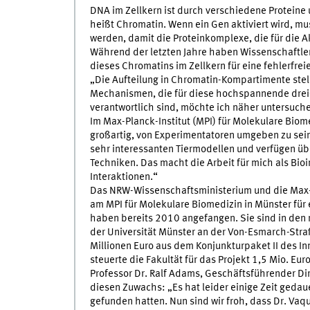
DNA im Zellkern ist durch verschiedene Proteine
heißt Chromatin. Wenn ein Gen aktiviert wird, m
werden, damit die Proteinkomplexe, die für die A
Während der letzten Jahre haben Wissenschaftler
dieses Chromatins im Zellkern für eine fehlerfre
„Die Aufteilung in Chromatin-Kompartimente stel
Mechanismen, die für diese hochspannende drei
verantwortlich sind, möchte ich näher untersuche
Im Max-Planck-Institut (MPI) für Molekulare Biom
großartig, von Experimentatoren umgeben zu sein.
sehr interessanten Tiermodellen und verfügen üb
Techniken. Das macht die Arbeit für mich als Bioi
Interaktionen.“
Das NRW-Wissenschaftsministerium und die Max-
am MPI für Molekulare Biomedizin in Münster für 
haben bereits 2010 angefangen. Sie sind in den 
der Universität Münster an der Von-Esmarch-St
Millionen Euro aus dem Konjunkturpaket II des I
steuerte die Fakultät für das Projekt 1,5 Mio. Eur
Professor Dr. Ralf Adams, Geschäftsführender Dir
diesen Zuwachs: „Es hat leider einige Zeit gedaue
gefunden hatten. Nun sind wir froh, dass Dr. Vaque