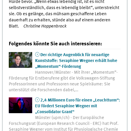
Hürde bevor. „Wenn etwas lebendig ist, ist es nicht
selbstverständlich, dass es lebendig bleibt“, unterstreicht
sie. Ob es gelänge, das mühsam geschaffene Leben
dauerhaft zu erhalten, stünde also auf einem anderen
Blatt.
Christine Hoppenbrock
Folgendes könnte Sie auch interessieren:
Der richtige Augenblick für neuartige
Kunststoffe: Seraphine Wegner erhält hohe
„Momentum“-Förderung
Hannover/Münster - Mit ihrer „Momentum“-
Förderung für Erstberufene gibt die Volkswagen-Stiftung
Professorinnen und Professoren neue Spielräume: Sie
unterstützt die Forschenden dabei,…
2,4 Millionen Euro für einen „Leuchtturm“:
EU fördert Seraphine Wegner mit
„Consolidator Grant“
Münster (upm/ch) - Der Europäische
Forschungsrat (European Research Council - ERC) hat Prof.
Seraphine Wegner vom Institut für Physiologische Chemie