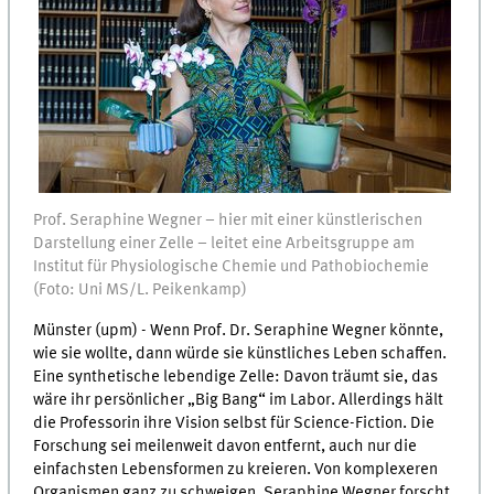
Prof. Seraphine Wegner – hier mit einer künstlerischen
Darstellung einer Zelle – leitet eine Arbeitsgruppe am
Institut für Physiologische Chemie und Pathobiochemie
(Foto: Uni MS/L. Peikenkamp)
Münster (upm) - Wenn Prof. Dr. Seraphine Wegner könnte,
wie sie wollte, dann würde sie künstliches Leben schaffen.
Eine synthetische lebendige Zelle: Davon träumt sie, das
wäre ihr persönlicher „Big Bang“ im Labor. Allerdings hält
die Professorin ihre Vision selbst für Science-Fiction. Die
Forschung sei meilenweit davon entfernt, auch nur die
einfachsten Lebensformen zu kreieren. Von komplexeren
Organismen ganz zu schweigen. Seraphine Wegner forscht