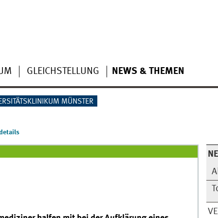
IUM
GLEICHSTELLUNG
NEWS & THEMEN
ERSITÄTSKLINIKUM MÜNSTER
etails
N
A
T
V