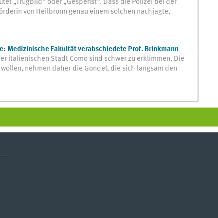
et „Trugbild“ oder „Gespenst“. Dass die Polizei bei der
rderin von Heilbronn genau einem solchen nachjagte,
: Medizinische Fakultät verabschiedete Prof. Brinkmann
r italienischen Stadt Como sind schwer zu erklimmen. Die
n wollen, nehmen daher die Gondel, die sich langsam den