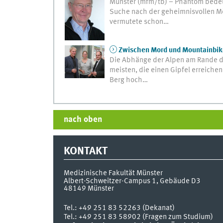
Münster (mfm/tb) – Phantom bedeut
Suche nach der geheimnisvollen Mö
vermutete schon…
Zwischen Mord und Mountainbike
Die Abhänge der Alpen am Rande de
meisten, die einen Gipfel erreiche
Berg hoch…
nach oben
KONTAKT
Medizinische Fakultät Münster
Albert-Schweitzer-Campus 1, Gebäude D3
48149
Münster
Tel.:
+49 251 83 52263 (Dekanat)
Tel.: +49 251 83 58902 (Fragen zum Studium)