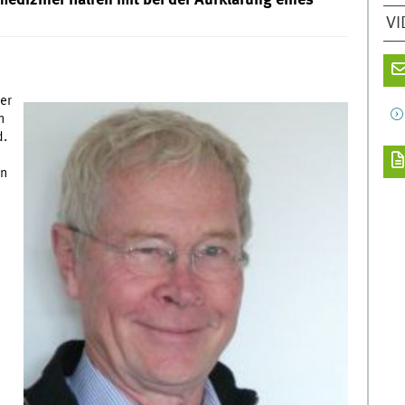
smediziner halfen mit bei der Aufklärung eines
VI
er
n
d.
in