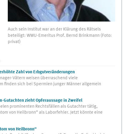
Auch sein Institut war an der Klärung des Rätsels
beteiligt: WWU-Emeritus Prof. Bernd Brinkmann (Foto:
privat)
:
t erhöhte Zahl von Erbgutveränderungen
nager-Vätern weisen überraschend viele
 finden sich bei Spermien junger Männer allgemein
n-Gutachten zieht Opferaussage in Zweifel
elen prominenten Rechtsfällen als Gutachter tätig,
tom von Heilbronn“ als Laborfehler. Jetzt könnte eine
tom von Heilbronn"