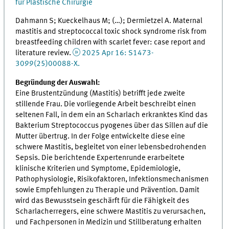
für Plastische Chirurgie
Dahmann S; Kueckelhaus M; (…); Dermietzel A. Maternal
mastitis and streptococcal toxic shock syndrome risk from
breastfeeding children with scarlet fever: case report and
literature review.
2025 Apr 16: S1473-
3099(25)00088-X.
Begründung der Auswahl:
Eine Brustentzündung (Mastitis) betrifft jede zweite
stillende Frau. Die vorliegende Arbeit beschreibt einen
seltenen Fall, in dem ein an Scharlach erkranktes Kind das
Bakterium Streptococcus pyogenes über das Sillen auf die
Mutter übertrug. In der Folge entwickelte diese eine
schwere Mastitis, begleitet von einer lebensbedrohenden
Sepsis. Die berichtende Expertenrunde erarbeitete
klinische Kriterien und Symptome, Epidemiologie,
Pathophysiologie, Risikofaktoren, Infektionsmechanismen
sowie Empfehlungen zu Therapie und Prävention. Damit
wird das Bewusstsein geschärft für die Fähigkeit des
Scharlacherregers, eine schwere Mastitis zu verursachen,
und Fachpersonen in Medizin und Stillberatung erhalten