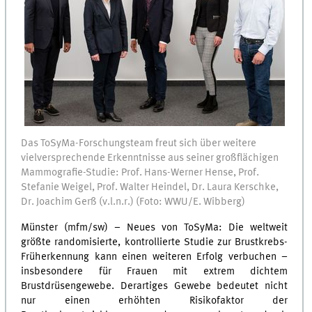
Das ToSyMa-Forschungsteam freut sich über weitere
vielversprechende Erkenntnisse aus seiner großflächigen
Mammografie-Studie: Prof. Hans-Werner Hense, Prof.
Stefanie Weigel, Prof. Walter Heindel, Dr. Laura Kerschke,
Dr. Joachim Gerß (v.l.n.r.) (Foto: WWU/E. Wibberg)
Münster (mfm/sw) – Neues von ToSyMa: Die weltweit
größte randomisierte, kontrollierte Studie zur Brustkrebs-
Früherkennung kann einen weiteren Erfolg verbuchen –
insbesondere für Frauen mit extrem dichtem
Brustdrüsengewebe. Derartiges Gewebe bedeutet nicht
nur einen erhöhten Risikofaktor der