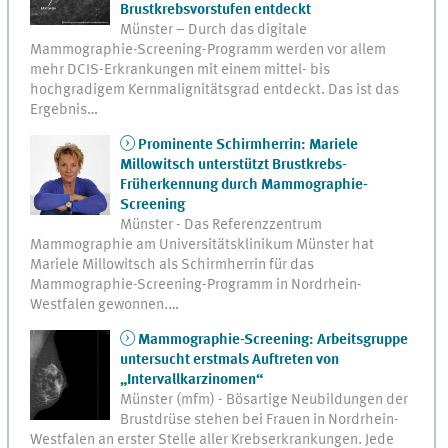
Brustkrebsvorstufen entdeckt
Münster – Durch das digitale
Mammographie-Screening-Programm werden vor allem
mehr DCIS-Erkrankungen mit einem mittel- bis
hochgradigem Kernmalignitätsgrad entdeckt. Das ist das
Ergebnis…
Prominente Schirmherrin: Mariele
Millowitsch unterstützt Brustkrebs-
Früherkennung durch Mammographie-
Screening
Münster - Das Referenzzentrum
Mammographie am Universitätsklinikum Münster hat
Mariele Millowitsch als Schirmherrin für das
Mammographie-Screening-Programm in Nordrhein-
Westfalen gewonnen.…
Mammographie-Screening: Arbeitsgruppe
untersucht erstmals Auftreten von
„Intervallkarzinomen“
Münster (mfm) - Bösartige Neubildungen der
Brustdrüse stehen bei Frauen in Nordrhein-
Westfalen an erster Stelle aller Krebserkrankungen. Jede