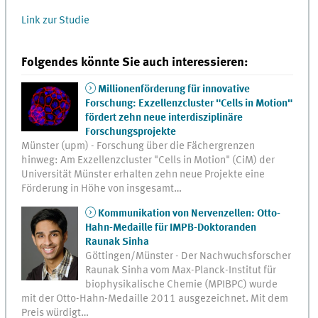
Link zur Studie
Folgendes könnte Sie auch interessieren:
Millionenförderung für innovative
Forschung: Exzellenzcluster "Cells in Motion"
fördert zehn neue interdisziplinäre
Forschungsprojekte
Münster (upm) - Forschung über die Fächergrenzen
hinweg: Am Exzellenzcluster "Cells in Motion" (CiM) der
Universität Münster erhalten zehn neue Projekte eine
Förderung in Höhe von insgesamt…
Kommunikation von Nervenzellen: Otto-
Hahn-Medaille für IMPB-Doktoranden
Raunak Sinha
Göttingen/Münster - Der Nachwuchsforscher
Raunak Sinha vom Max-Planck-Institut für
biophysikalische Chemie (MPIBPC) wurde
mit der Otto-Hahn-Medaille 2011 ausgezeichnet. Mit dem
Preis würdigt…