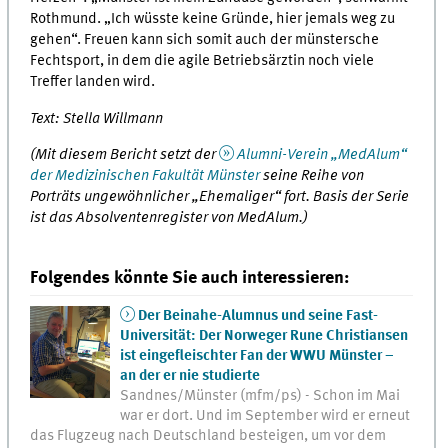
Rothmund. „Ich wüsste keine Gründe, hier jemals weg zu
gehen“. Freuen kann sich somit auch der münstersche
Fechtsport, in dem die agile Betriebsärztin noch viele
Treffer landen wird.
Text: Stella Willmann
(Mit diesem Bericht setzt der
Alumni-Verein „MedAlum“
der Medizinischen Fakultät Münster
seine Reihe von
Porträts ungewöhnlicher „Ehemaliger“ fort. Basis der Serie
ist das Absolventenregister von MedAlum.)
Folgendes könnte Sie auch interessieren:
Der Beinahe-Alumnus und seine Fast-
Universität: Der Norweger Rune Christiansen
ist eingefleischter Fan der WWU Münster –
an der er nie studierte
Sandnes/Münster (mfm/ps) - Schon im Mai
war er dort. Und im September wird er erneut
das Flugzeug nach Deutschland besteigen, um vor dem