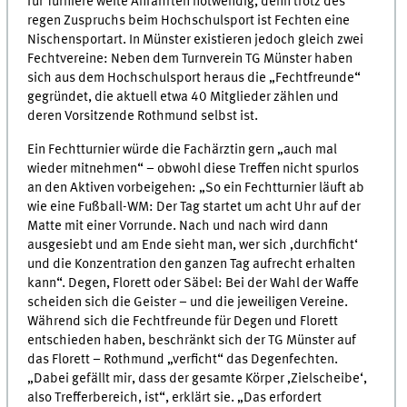
für Turniere weite Anfahrten notwendig, denn trotz des
regen Zuspruchs beim Hochschulsport ist Fechten eine
Nischensportart. In Münster existieren jedoch gleich zwei
Fechtvereine: Neben dem Turnverein TG Münster haben
sich aus dem Hochschulsport heraus die „Fechtfreunde“
gegründet, die aktuell etwa 40 Mitglieder zählen und
deren Vorsitzende Rothmund selbst ist.
Ein Fechtturnier würde die Fachärztin gern „auch mal
wieder mitnehmen“ – obwohl diese Treffen nicht spurlos
an den Aktiven vorbeigehen: „So ein Fechtturnier läuft ab
wie eine Fußball-WM: Der Tag startet um acht Uhr auf der
Matte mit einer Vorrunde. Nach und nach wird dann
ausgesiebt und am Ende sieht man, wer sich ‚durchficht‘
und die Konzentration den ganzen Tag aufrecht erhalten
kann“. Degen, Florett oder Säbel: Bei der Wahl der Waffe
scheiden sich die Geister – und die jeweiligen Vereine.
Während sich die Fechtfreunde für Degen und Florett
entschieden haben, beschränkt sich der TG Münster auf
das Florett – Rothmund „verficht“ das Degenfechten.
„Dabei gefällt mir, dass der gesamte Körper ‚Zielscheibe‘,
also Trefferbereich, ist“, erklärt sie. „Das erfordert