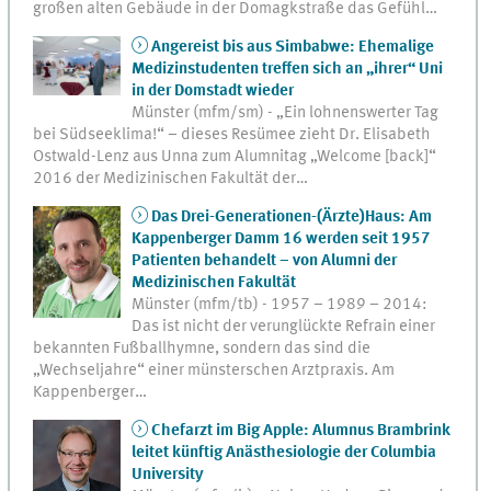
großen alten Gebäude in der Domagkstraße das Gefühl…
Angereist bis aus Simbabwe: Ehemalige
Medizinstudenten treffen sich an „ihrer“ Uni
in der Domstadt wieder
Münster (mfm/sm) - „Ein lohnenswerter Tag
bei Südseeklima!“ – dieses Resümee zieht Dr. Elisabeth
Ostwald-Lenz aus Unna zum Alumnitag „Welcome [back]“
2016 der Medizinischen Fakultät der…
Das Drei-Generationen-(Ärzte)Haus: Am
Kappenberger Damm 16 werden seit 1957
Patienten behandelt – von Alumni der
Medizinischen Fakultät
Münster (mfm/tb) - 1957 – 1989 – 2014:
Das ist nicht der verunglückte Refrain einer
bekannten Fußballhymne, sondern das sind die
„Wechseljahre“ einer münsterschen Arztpraxis. Am
Kappenberger…
Chefarzt im Big Apple: Alumnus Brambrink
leitet künftig Anästhesiologie der Columbia
University