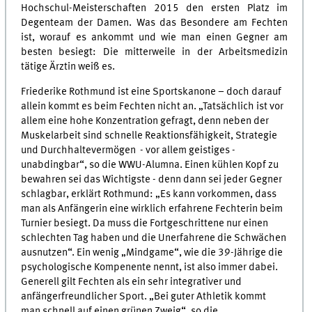
Hochschul-Meisterschaften 2015 den ersten Platz im
Degenteam der Damen. Was das Besondere am Fechten
ist, worauf es ankommt und wie man einen Gegner am
besten besiegt: Die mitterweile in der Arbeitsmedizin
tätige Ärztin weiß es.
Friederike Rothmund ist eine Sportskanone – doch darauf
allein kommt es beim Fechten nicht an. „Tatsächlich ist vor
allem eine hohe Konzentration gefragt, denn neben der
Muskelarbeit sind schnelle Reaktionsfähigkeit, Strategie
und Durchhaltevermögen - vor allem geistiges -
unabdingbar“, so die WWU-Alumna. Einen kühlen Kopf zu
bewahren sei das Wichtigste - denn dann sei jeder Gegner
schlagbar, erklärt Rothmund: „Es kann vorkommen, dass
man als Anfängerin eine wirklich erfahrene Fechterin beim
Turnier besiegt. Da muss die Fortgeschrittene nur einen
schlechten Tag haben und die Unerfahrene die Schwächen
ausnutzen“. Ein wenig „Mindgame“, wie die 39-Jährige die
psychologische Kompenente nennt, ist also immer dabei.
Generell gilt Fechten als ein sehr integrativer und
anfängerfreundlicher Sport. „Bei guter Athletik kommt
man schnell auf einen grünen Zweig“, so die