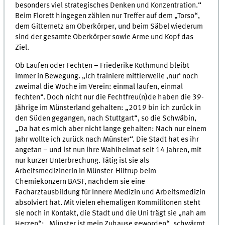
besonders viel strategisches Denken und Konzentration.“
Beim Florett hingegen zählen nur Treffer auf dem „Torso“,
dem Gitternetz am Oberkörper, und beim Säbel wiederum
sind der gesamte Oberkörper sowie Arme und Kopf das
Ziel.
Ob Laufen oder Fechten – Friederike Rothmund bleibt
immer in Bewegung. „Ich trainiere mittlerweile ‚nur‘ noch
zweimal die Woche im Verein: einmal laufen, einmal
fechten“. Doch nicht nur die Fechtfreu(n)de haben die 39-
Jährige im Münsterland gehalten: „2019 bin ich zurück in
den Süden gegangen, nach Stuttgart“, so die Schwäbin,
„Da hat es mich aber nicht lange gehalten: Nach nur einem
Jahr wollte ich zurück nach Münster“. Die Stadt hat es ihr
angetan – und ist nun ihre Wahlheimat seit 14 Jahren, mit
nur kurzer Unterbrechung. Tätig ist sie als
Arbeitsmedizinerin in Münster-Hiltrup beim
Chemiekonzern BASF, nachdem sie eine
Facharztausbildung für Innere Medizin und Arbeitsmedizin
absolviert hat. Mit vielen ehemaligen Kommilitonen steht
sie noch in Kontakt, die Stadt und die Uni trägt sie „nah am
Herzen“: „Münster ist mein Zuhause geworden“, schwärmt