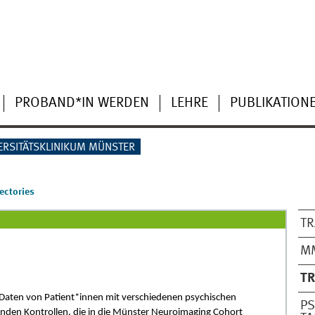
PROBAND*IN WERDEN
LEHRE
PUBLIKATION
ERSITÄTSKLINIKUM MÜNSTER
ectories
TR
M
TR
 Daten von Patient*innen mit verschiedenen psychischen
PS
unden Kontrollen, die in die Münster Neuroimaging Cohort