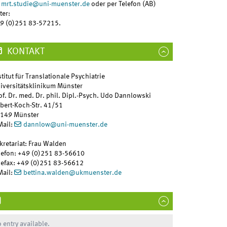
mrt.studie
@
uni-muenster.de
oder per Telefon (AB)
ter:
9 (0)251 83-57215.
KONTAKT
stitut für Translationale Psychiatrie
iversitätsklinikum Münster
of. Dr. med. Dr. phil. Dipl.-Psych. Udo Dannlowski
bert-Koch-Str. 41/51
149 Münster
Mail:
dannlow
@
uni-muenster.de
kretariat: Frau Walden
lefon: +49 (0)251 83-56610
lefax: +49 (0)251 83-56612
Mail:
bettina.walden
@
ukmuenster.de
 entry available.