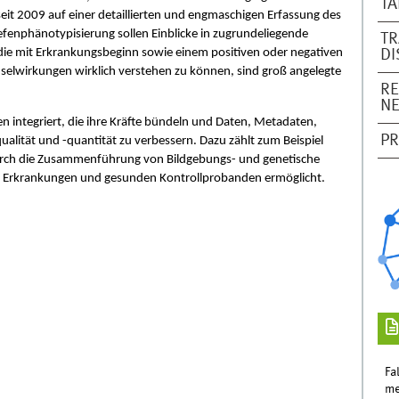
TA
seit 2009 auf einer detaillierten und engmaschigen Erfassung des
iefenphänotypisierung sollen Einblicke in zugrundeliegende
TR
e mit Erkrankungsbeginn sowie einem positiven oder negativen
D
lwirkungen wirklich verstehen zu können, sind groß angelegte
RE
N
 integriert, die ihre Kräfte bündeln und Daten, Metadaten,
PR
alität und -quantität zu verbessern. Dazu zählt zum Beispiel
rch die Zusammenführung von Bildgebungs- und genetische
n Erkrankungen und gesunden Kontrollprobanden ermöglicht.
Fa
me