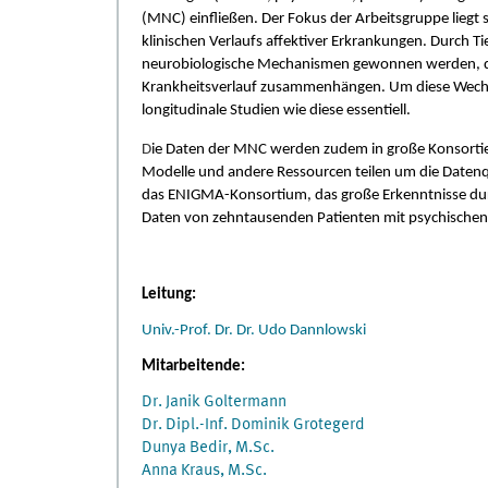
(MNC) einfließen. Der Fokus der Arbeitsgruppe liegt 
klinischen Verlaufs affektiver Erkrankungen. Durch T
neurobiologische Mechanismen gewonnen werden, di
Krankheitsverlauf zusammenhängen. Um diese Wechse
longitudinale Studien wie diese essentiell.
D
ie Daten der MNC werden zudem in große Konsortien
Modelle und andere Ressourcen teilen um die Datenqu
das ENIGMA-Konsortium, das große Erkenntnisse du
Daten von zehntausenden Patienten mit psychische
Leitung:
Univ.-Prof. Dr. Dr. Udo Dannlowski
Mitarbeitende:
Dr. Janik Goltermann
Dr. Dipl.-Inf. Dominik Grotegerd
Dunya Bedir, M.Sc.
Anna Kraus, M.Sc.