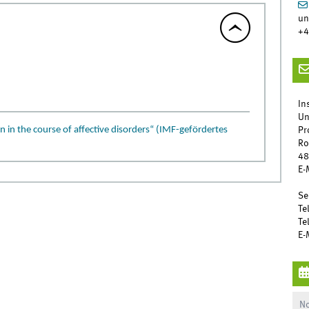
un
+4
In
Un
n in the course of affective disorders“ (IMF-gefördertes
Pr
Ro
48
E-
Se
Te
Te
E-
No