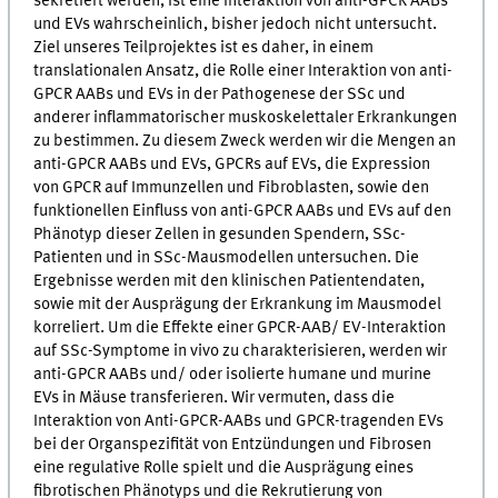
sekretiert werden, ist eine Interaktion von anti-GPCR AABs
und EVs wahrscheinlich, bisher jedoch nicht untersucht.
Ziel unseres Teilprojektes ist es daher, in einem
translationalen Ansatz, die Rolle einer Interaktion von anti-
GPCR AABs und EVs in der Pathogenese der SSc und
anderer inflammatorischer muskoskelettaler Erkrankungen
zu bestimmen. Zu diesem Zweck werden wir die Mengen an
anti-GPCR AABs und EVs, GPCRs auf EVs, die Expression
von GPCR auf Immunzellen und Fibroblasten, sowie den
funktionellen Einfluss von anti-GPCR AABs und EVs auf den
Phänotyp dieser Zellen in gesunden Spendern, SSc-
Patienten und in SSc-Mausmodellen untersuchen. Die
Ergebnisse werden mit den klinischen Patientendaten,
sowie mit der Ausprägung der Erkrankung im Mausmodel
korreliert. Um die Effekte einer GPCR-AAB/ EV-Interaktion
auf SSc-Symptome in vivo zu charakterisieren, werden wir
anti-GPCR AABs und/ oder isolierte humane und murine
EVs in Mäuse transferieren. Wir vermuten, dass die
Interaktion von Anti-GPCR-AABs und GPCR-tragenden EVs
bei der Organspezifität von Entzündungen und Fibrosen
eine regulative Rolle spielt und die Ausprägung eines
fibrotischen Phänotyps und die Rekrutierung von