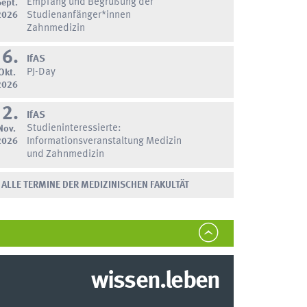
Empfang und Begrüßung der
Sept.
2026
Studienanfänger*innen
Zahnmedizin
16.
IfAS
PJ-Day
Okt.
2026
12.
IfAS
Studieninteressierte:
Nov.
2026
Informationsveranstaltung Medizin
und Zahnmedizin
ALLE TERMINE DER MEDIZINISCHEN FAKULTÄT
wissen.leben