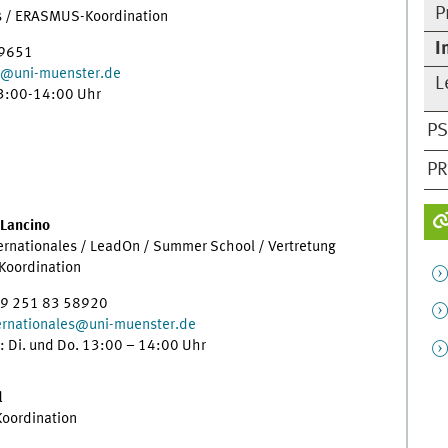
P
es / ERASMUS-Koordination
I
49651
@
uni-muenster.de
L
13:00-14:00 Uhr
PS
P
 Lancino
ternationales / LeadOn / Summer School / Vertretung
oordination
49 251 83 58920
ernationales
@
uni-muenster.de
: Di. und Do. 13:00 – 14:00 Uhr
l
oordination