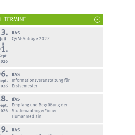
TERMINE
23.
IfAS
QVM-Anträge 2027
Juli
⇓
01.
Sept.
2026
06.
IfAS
Informationsveranstaltung für
Sept.
2026
Erstsemester
28.
IfAS
Empfang und Begrüßung der
Sept.
2026
Studienanfänger*innen
Humanmedizin
29.
IfAS