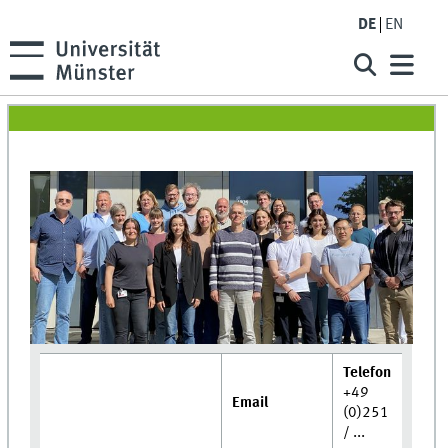
DE
EN
Telefon
+49
Email
(0)251
/ ...