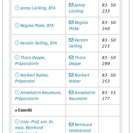
Jenny
83 - 50
Jenny Lücking, BTA
Lücking
233
Regina
83 - 50
Regina Piske, BTA
Piske
240
Kerstin
83 - 50
Kerstin Seiling, BTA
Seiling
215
Thora Deppe,
Thora
83 - 50
Präparatorin
Deppe
299
Norbert Naber,
Norbert
83 - 50
Präparator
Naber
253
Annekatrin Neumann,
Annekatrin
83 - 55
Präparatorin
Neumann
177
» Emeriti
Univ.-Prof. em. Dr.
Reinhard
med. Reinhard
Hildebrand