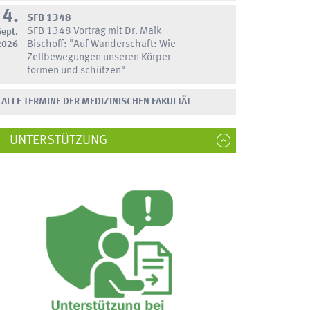
14.
00.000 Euro für Optimierung innovati
SFB 1348
SFB 1348 Vortrag mit Dr. Maik
Sept.
ACSima-Technologie eröffnet neue M
2026
Bischoff: "Auf Wanderschaft: Wie
Zellbewegungen unseren Körper
oto: UKM/E. Wibberg)
formen und schützen"
ALLE TERMINE DER MEDIZINISCHEN FAKULTÄT
UNTERSTÜTZUNG