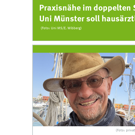
r
Praxisnähe im doppelten 
daten
Uni Münster soll hausärzt
(Foto: Uni MS/E. Wibberg)
(Foto: privat