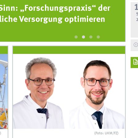
Sinn: „Forschungspraxis“ der
5
liche Versorgung optimieren
M
(F
(Foto: UKM/FZ)
)