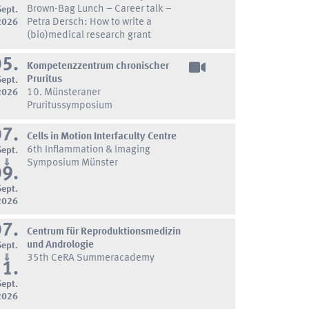
Brown-Bag Lunch – Career talk –
Sept.
2026
Petra Dersch: How to write a
(bio)medical research grant
05.
Kompetenzzentrum chronischer
Pruritus
Sept.
2026
10. Münsteraner
Pruritussymposium
07.
Cells in Motion Interfaculty Centre
6th Inflammation & Imaging
Sept.
⇓
Symposium Münster
09.
Sept.
2026
07.
Centrum für Reproduktionsmedizin
und Andrologie
Sept.
⇓
35th CeRA Summeracademy
11.
Sept.
2026