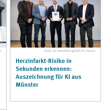
)
(Foto: Dt. Herzstiftung/DGK/Th. Hauss)
Herzinfarkt-Risiko in
Sekunden erkennen:
Auszeichnung für KI aus
Münster