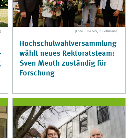
(Foto: Uni MS/P. Leßmann)
)
Hochschulwahlversammlung
wählt neues Rektoratsteam:
-
Sven Meuth zuständig für
g
Forschung