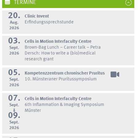
TERMINE
20.
Clinic Invent
Erfindungssprechstunde
Aug.
2026
03.
Cells in Motion Interfaculty Centre
Brown-Bag Lunch – Career talk – Petra
Sept.
2026
Dersch: How to write a (bio)medical
research grant
05.
Kompetenzzentrum chronischer Pruritus
10. Münsteraner Pruritussymposium
Sept.
2026
07.
Cells in Motion Interfaculty Centre
6th Inflammation & Imaging Symposium
Sept.
⇓
Münster
09.
Sept.
2026