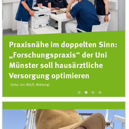
Praxisnähe im doppelten Sinn:
„Forschungspraxis“ der Uni
Münster soll hausärztliche
Versorgung optimieren
(Foto: Uni MS/E. Wibberg)