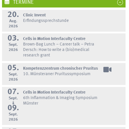
TERMINE
20.
Clinic Invent
Erfindungssprechstunde
Aug.
2026
03.
Cells in Motion Interfaculty Centre
Brown-Bag Lunch – Career talk – Petra
Sept.
2026
Dersch: How to write a (bio)medical
research grant
05.
Kompetenzzentrum chronischer Pruritus
10. Münsteraner Pruritussymposium
Sept.
2026
07.
Cells in Motion Interfaculty Centre
6th Inflammation & Imaging Symposium
Sept.
⇓
Münster
09.
Sept.
2026