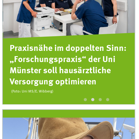
Praxisnähe im doppelten Sinn:
„Forschungspraxis“ der Uni
Münster soll hausärztliche
Versorgung optimieren
(Foto: Uni MS/E. Wibberg)