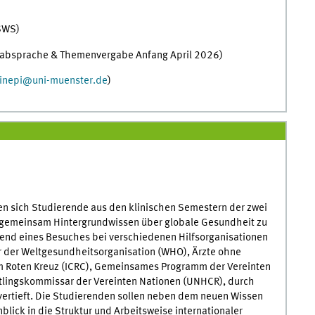
 SWS)
absprache & Themenvergabe Anfang April 2026)
linepi
@
uni-muenster.de
)
en sich Studierende aus den klinischen Semestern der zwei
 gemeinsam Hintergrundwissen über globale Gesundheit zu
rend eines Besuches bei verschiedenen Hilfsorganisationen
r der Weltgesundheitsorganisation (WHO), Ärzte ohne
m Roten Kreuz (ICRC), Gemeinsames Programm der Vereinten
tlingskommissar der Vereinten Nationen (UNHCR), durch
 vertieft. Die Studierenden sollen neben dem neuen Wissen
lick in die Struktur und Arbeitsweise internationaler