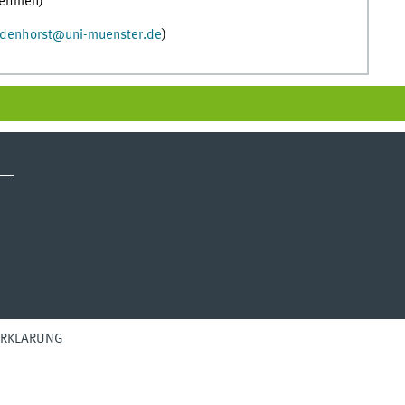
fnehmen)
rdenhorst
@
uni-muenster.de
)
ERKLÄRUNG