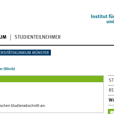
Institut f
und
IUM
STUDIENTEILNEHMER
ERSITÄTSKLINIKUM MÜNSTER
r (Klinik)
ST
RE
WA
nischen Studienabschnitt an: