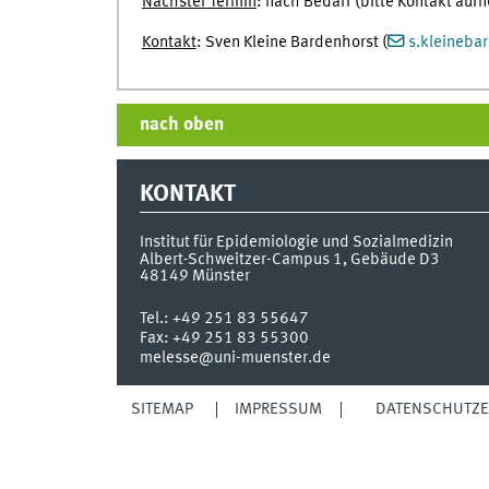
Nächster Termin
: nach Bedarf (bitte Kontakt au
Kontakt
: Sven Kleine Bardenhorst (
s.kleineba
nach oben
KONTAKT
Institut für Epidemiologie und Sozialmedizin
Albert-Schweitzer-Campus 1, Gebäude D3
48149
Münster
Tel.:
+49 251 83 55647
Fax:
+49 251 83 55300
melesse@uni-muenster.de
SITEMAP
IMPRESSUM
DATENSCHUTZ