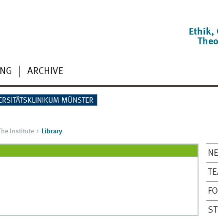
Ethik,
Theo
ING
ARCHIVE
ERSITÄTSKLINIKUM MÜNSTER
The Institute
Library
NE
T
F
S