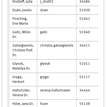
Drotleff, Julia
j_drot01
34484
Duan, Junxiu
duan
51030
Firsching,
51042
Eva-Maria
Galic, Milos
galic
51040
Dr.
Gatsogiannis,
christos.gatsogiannis
34411
Christos Prof.
Dr.
Glyvuk,
glyvuk
51011
Nataliya Dr.
Gryga,
gryga
55117
Herbert
Hofschröer,
verena.hofschroeer
34444
Verena Dr.
Hüve, Jana Dr.
huve
55138