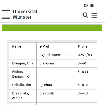
DE
EN
Name
e-Mail
Phone
...@uni-muenster.de
0251/83-
Blanque, Anja
blanquea
34407
Blohm,
51043
Benjamin O.
Cebulla, Tim
t_cebu01
51018
Drakonaki,
drakonak
34419
Athina