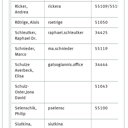
Ricker,
rickera
55109/55196
Andrea
Rötrige, Alois
roetrige
51050
Schleutker,
raphael.schleutker
34425
Raphael Dr.
Schnieder,
ma.schnieder
55119
Marco
Schulze
gatsogiannis.office
34444
Averbeck,
Elisa
Schulz-
51043
Oster,Jona
David
Selenschik,
pselensc
55100
Philip
Siutkina,
siutkina