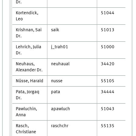
Dr.
Kortendick,
51044
Leo
Krishnan, Sai
saik
51013
Dr.
Lehrich, Julia
j_trah01
51000
Dr.
Neuhaus,
neuhaual
34420
Alexander Dr.
Nüsse, Harald
nusse
55105
Pata, Jorgaq
pata
34444
Dr.
Pawluchin,
apawluch
51043
Anna
Rasch,
raschchr
55135
Christiane