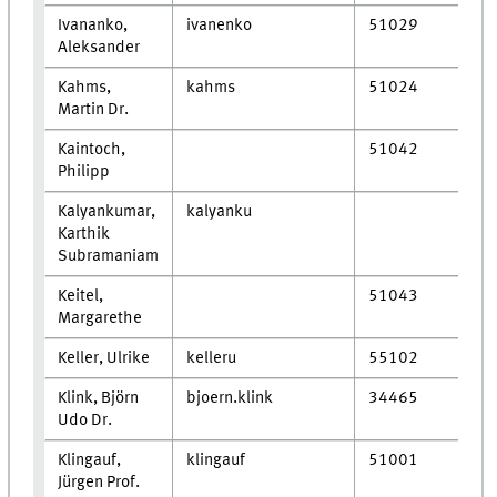
Ivananko,
ivanenko
51029
Aleksander
Kahms,
kahms
51024
Martin Dr.
Kaintoch,
51042
Philipp
Kalyankumar,
kalyanku
Karthik
Subramaniam
Keitel,
51043
Margarethe
Keller, Ulrike
kelleru
55102
Klink, Björn
bjoern.klink
34465
Udo Dr.
Klingauf,
klingauf
51001
Jürgen Prof.