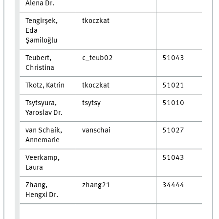
Alena Dr.
Tengirşek,
tkoczkat
Eda
Şamiloğlu
Teubert,
c_teub02
51043
Christina
Tkotz, Katrin
tkoczkat
51021
Tsytsyura,
tsytsy
51010
Yaroslav Dr.
van Schaik,
vanschai
51027
Annemarie
Veerkamp,
51043
Laura
Zhang,
zhang21
34444
Hengxi Dr.