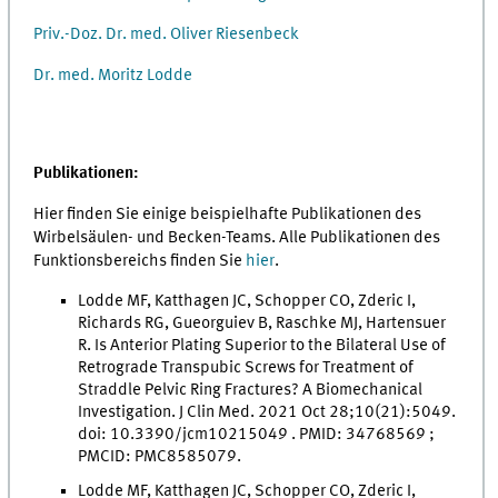
Priv.-Doz. Dr. med. Oliver Riesenbeck
Dr. med. Moritz Lodde
Publikationen:
Hier finden Sie einige beispielhafte Publikationen des
Wirbelsäulen- und Becken-Teams. Alle Publikationen des
Funktionsbereichs finden Sie
hier
.
Lodde MF, Katthagen JC, Schopper CO, Zderic I,
Richards RG, Gueorguiev B, Raschke MJ, Hartensuer
R. Is Anterior Plating Superior to the Bilateral Use of
Retrograde Transpubic Screws for Treatment of
Straddle Pelvic Ring Fractures? A Biomechanical
Investigation. J Clin Med. 2021 Oct 28;10(21):5049.
doi: 10.3390/jcm10215049 . PMID: 34768569 ;
PMCID: PMC8585079.
Lodde MF, Katthagen JC, Schopper CO, Zderic I,