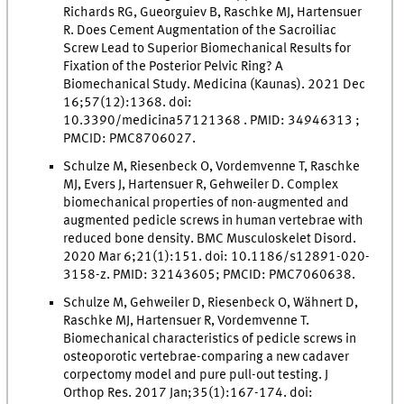
Richards RG, Gueorguiev B, Raschke MJ, Hartensuer
R. Does Cement Augmentation of the Sacroiliac
Screw Lead to Superior Biomechanical Results for
Fixation of the Posterior Pelvic Ring? A
Biomechanical Study. Medicina (Kaunas). 2021 Dec
16;57(12):1368. doi:
10.3390/medicina57121368 . PMID: 34946313 ;
PMCID: PMC8706027.
Schulze M, Riesenbeck O, Vordemvenne T, Raschke
MJ, Evers J, Hartensuer R, Gehweiler D. Complex
biomechanical properties of non-augmented and
augmented pedicle screws in human vertebrae with
reduced bone density. BMC Musculoskelet Disord.
2020 Mar 6;21(1):151. doi: 10.1186/s12891-020-
3158-z. PMID: 32143605; PMCID: PMC7060638.
Schulze M, Gehweiler D, Riesenbeck O, Wähnert D,
Raschke MJ, Hartensuer R, Vordemvenne T.
Biomechanical characteristics of pedicle screws in
osteoporotic vertebrae-comparing a new cadaver
corpectomy model and pure pull-out testing. J
Orthop Res. 2017 Jan;35(1):167-174. doi: