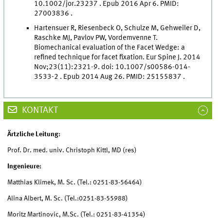
10.1002/jor.23237 . Epub 2016 Apr 6. PMID:
27003836 .
Hartensuer R, Riesenbeck O, Schulze M, Gehweiler D,
Raschke MJ, Pavlov PW, Vordemvenne T.
Biomechanical evaluation of the Facet Wedge: a
refined technique for facet fixation. Eur Spine J. 2014
Nov;23(11):2321-9. doi: 10.1007/s00586-014-
3533-2 . Epub 2014 Aug 26. PMID: 25155837 .
KONTAKT
Ärtzliche Leitung:
Prof. Dr. med. univ. Christoph Kittl, MD (res)
Ingenieure:
Matthias Klimek, M. Sc. (Tel.: 0251-83-56464)
Alina Albert, M. Sc. (Tel.:0251-83-55988)
Moritz Martinovic, M.Sc. (Tel.: 0251-83-41354)