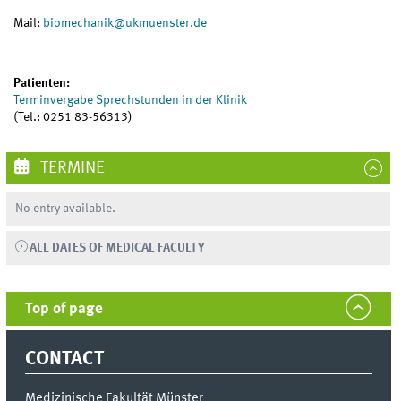
Mail:
biomechanik
@
ukmuenster.de
Patienten:
Terminvergabe Sprechstunden in der Klinik
(Tel.: 0251 83-56313)
TERMINE
No entry available.
ALL DATES OF MEDICAL FACULTY
Top of page
CONTACT
Medizinische Fakultät Münster