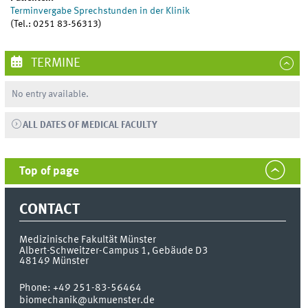
Terminvergabe Sprechstunden in der Klinik
(Tel.: 0251 83-56313)
TERMINE
No entry available.
ALL DATES OF MEDICAL FACULTY
Top of page
CONTACT
Medizinische Fakultät Münster
Albert-Schweitzer-Campus 1, Gebäude D3
48149
Münster
Phone:
+49 251-83-56464
biomechanik@ukmuenster.de