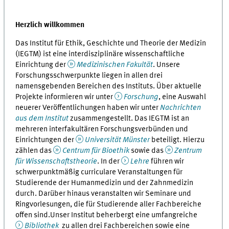
Herzlich willkommen
Das Institut für Ethik, Geschichte und Theorie der Medizin
(IEGTM) ist eine interdisziplinäre wissen­schaft­liche
Einrichtung der
Medizinischen Fakultät
. Unsere
Forschungsschwerpunkte liegen in allen drei
namensgebenden Bereichen des Instituts. Über aktuelle
Projekte informieren wir unter
Forschung
, eine Auswahl
neuerer Veröffentlichungen haben wir unter
Nachrichten
aus dem Institut
zusammengestellt. Das IEGTM ist an
mehreren interfakultären For­schungs­verbünden und
Einrichtungen der
Universität Münster
beteiligt. Hierzu
zählen das
Centrum für Bioethik
sowie das
Zentrum
für Wissenschaftstheorie
. In der
Lehre
führen wir
schwerpunktmäßig curriculare Veranstaltungen für
Studierende der Humanmedizin und der Zahnmedizin
durch. Darüber hinaus veranstalten wir Seminare und
Ringvorlesungen, die für Studierende aller Fachbereiche
offen sind.Unser Institut beherbergt eine umfangreiche
Bibliothek
zu allen drei Fachbereichen sowie eine