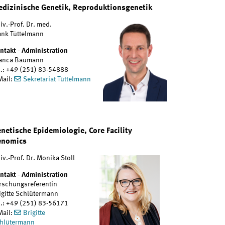
dizinische Genetik, Reproduktionsgenetik
iv.-Prof. Dr. med.
ank Tüttelmann
ntakt - Administration
anca Baumann
l.: +49 (251) 83-54888
Mail:
Sekretariat Tüttelmann
netische Epidemiologie, Core Facility
enomics
iv.-Prof. Dr. Monika Stoll
ntakt - Administration
rschungsreferentin
igitte Schlütermann
l.: +49 (251) 83-56171
Mail:
Brigitte
hlütermann