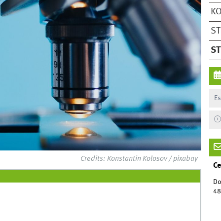
KO
S
S
Es
Credits: Konstantin Kolosov / pixabay
Ce
Do
48