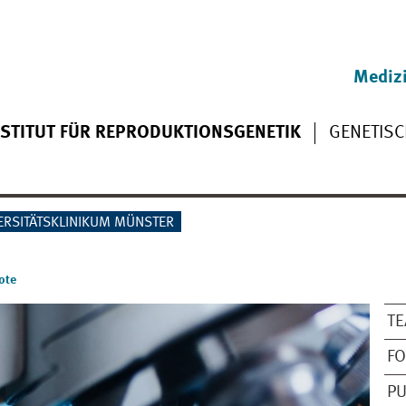
Medizi
NSTITUT FÜR REPRODUKTIONSGENETIK
GENETISC
ERSITÄTSKLINIKUM MÜNSTER
ote
T
F
PU