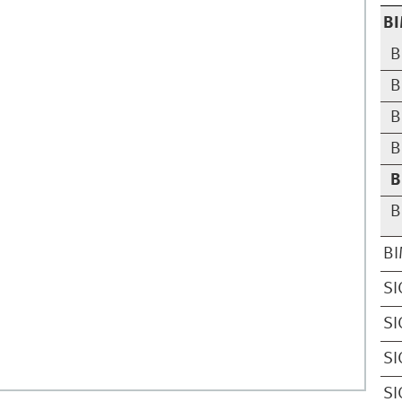
BI
B
B
B
B
B
B
BI
SI
SI
SI
SI