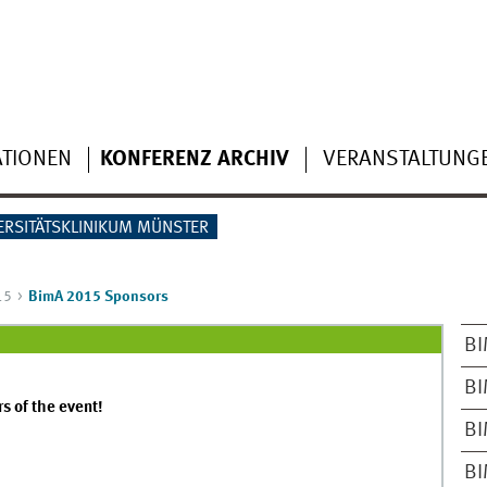
ATIONEN
KONFERENZ ARCHIV
VERANSTALTUNG
ERSITÄTSKLINIKUM MÜNSTER
15
BimA 2015 Sponsors
BI
BI
s of the event!
BI
BI