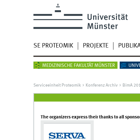
SE PROTEOMIK
PROJEKTE
PUBLIK
MEDIZINISCHE FAKULTÄT MÜNSTER
UNIV
Serviceeinheit Proteomik
Konferenz Archiv
BimA 20
The organizers express their thanks to all sponsor