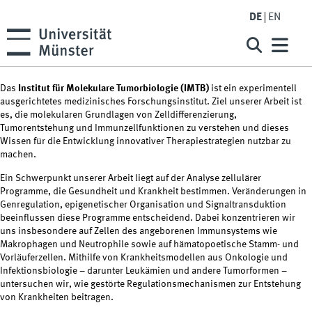
DE
EN
Das
Institut für Molekulare Tumorbiologie (IMTB)
ist ein experimentell
ausgerichtetes medizinisches Forschungsinstitut. Ziel unserer Arbeit ist
es, die molekularen Grundlagen von Zelldifferenzierung,
Tumorentstehung und Immunzellfunktionen zu verstehen und dieses
Wissen für die Entwicklung innovativer Therapiestrategien nutzbar zu
machen.
Ein Schwerpunkt unserer Arbeit liegt auf der Analyse zellulärer
Programme, die Gesundheit und Krankheit bestimmen. Veränderungen in
Genregulation, epigenetischer Organisation und Signaltransduktion
beeinflussen diese Programme entscheidend. Dabei konzentrieren wir
uns insbesondere auf Zellen des angeborenen Immunsystems wie
Makrophagen und Neutrophile sowie auf hämatopoetische Stamm- und
Vorläuferzellen. Mithilfe von Krankheitsmodellen aus Onkologie und
Infektionsbiologie – darunter Leukämien und andere Tumorformen –
untersuchen wir, wie gestörte Regulationsmechanismen zur Entstehung
von Krankheiten beitragen.