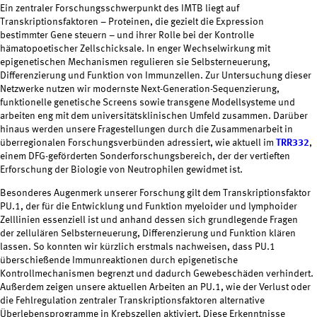
Ein zentraler Forschungsschwerpunkt des IMTB liegt auf
Transkriptionsfaktoren – Proteinen, die gezielt die Expression
bestimmter Gene steuern – und ihrer Rolle bei der Kontrolle
hämatopoetischer Zellschicksale. In enger Wechselwirkung mit
epigenetischen Mechanismen regulieren sie Selbsterneuerung,
Differenzierung und Funktion von Immunzellen. Zur Untersuchung dieser
Netzwerke nutzen wir modernste Next-Generation-Sequenzierung,
funktionelle genetische Screens sowie transgene Modellsysteme und
arbeiten eng mit dem universitätsklinischen Umfeld zusammen. Darüber
hinaus werden unsere Fragestellungen durch die Zusammenarbeit in
überregionalen Forschungsverbünden adressiert, wie aktuell im
TRR332
,
einem DFG-geförderten Sonderforschungsbereich, der der vertieften
Erforschung der Biologie von Neutrophilen gewidmet ist.
Besonderes Augenmerk unserer Forschung gilt dem Transkriptionsfaktor
PU.1, der für die Entwicklung und Funktion myeloider und lymphoider
Zelllinien essenziell ist und anhand dessen sich grundlegende Fragen
der zellulären Selbsterneuerung, Differenzierung und Funktion klären
lassen. So konnten wir kürzlich erstmals nachweisen, dass PU.1
überschießende Immunreaktionen durch epigenetische
Kontrollmechanismen begrenzt und dadurch Gewebeschäden verhindert.
Außerdem zeigen unsere aktuellen Arbeiten an PU.1, wie der Verlust oder
die Fehlregulation zentraler Transkriptionsfaktoren alternative
Überlebensprogramme in Krebszellen aktiviert. Diese Erkenntnisse