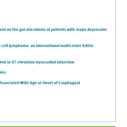
nt on the gut microbiota of patients with major depressive
-cell lymphoma: an international multicenter ILROG
ival in ST-elevation myocardial infarction
aphs
rs Associated With Age at Onset of Esophageal