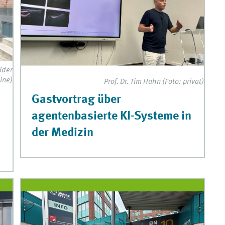
eider
ine)
Prof. Dr. Tim Hahn (Foto: privat)
Gastvortrag über
agentenbasierte KI-Systeme in
der Medizin