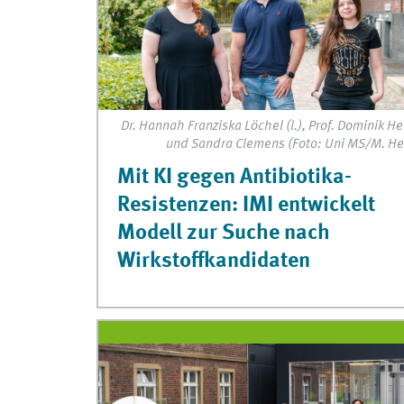
Dr. Hannah Franziska Löchel (l.), Prof. Dominik H
und Sandra Clemens (Foto: Uni MS/M. He
Mit KI gegen Antibiotika-
Resistenzen: IMI entwickelt
Modell zur Suche nach
Wirkstoffkandidaten