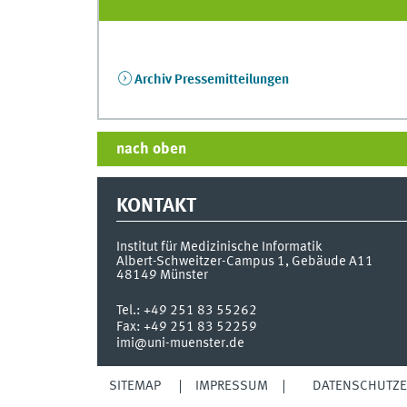
Archiv Pressemitteilungen
nach oben
KONTAKT
Institut für Medizinische Informatik
Albert-Schweitzer-Campus 1, Gebäude A11
48149
Münster
Tel.:
+49 251 83 55262
Fax:
+49 251 83 52259
imi@uni-muenster.de
SITEMAP
IMPRESSUM
DATENSCHUTZ