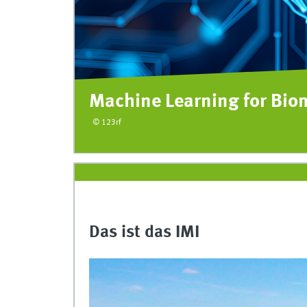
Algorithmics and Data Vis
©123rf
Das ist das IMI