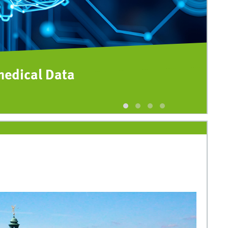
ualization
M
© 