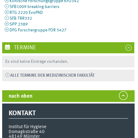
Klinische Forschungsgruppe KFO342
SFB1009 breaking barriers
RTG 2220 EvoPAD
SFB TRR332
SPP 2389
DFG Forschergruppe FOR 5427
TERMINE
Es sind keine Einträge vorhanden.
ALLE TERMINE DER MEDIZINISCHEN FAKULTÄT
nach oben
KONTAKT
Institut für Hygiene
Domagkstraße 40
48149
Münster