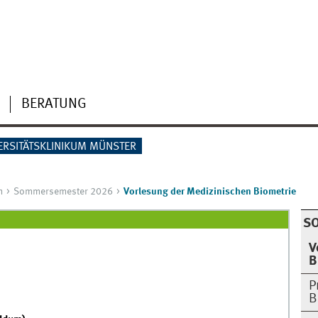
BERATUNG
ERSITÄTSKLINIKUM MÜNSTER
m
Sommersemester 2026
Vorlesung der Medizinischen Biometrie
S
V
B
P
B