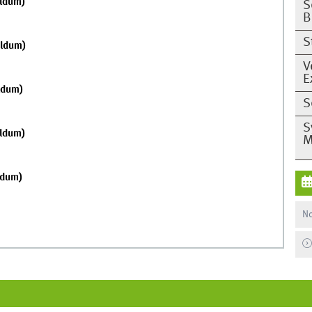
aldum)
S
B
S
aldum)
V
E
ldum)
S
S
aldum)
M
ldum)
No