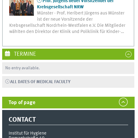
Prof. Jürgens neuer Vorsitzender der
Krebsgesellschaft NRW
Münster - Prof. Heribert Jürgens aus Münster
ist der neue Vorsitzende der
Krebsgesellschaft Nordrhein-Westfalen e.V. Die Mitglieder
wählten den Direktor der Klinik und Poliklinik für Kinder-…
TERMINE
No entry available.
ALL DATES OF MEDICAL FACULTY
Top of page
CONTACT
Institut für Hygiene