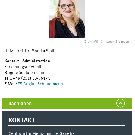
© Uni MS - Christoph Steinweg
Univ.-Prof. Dr. Monika Stoll
Kontakt - Administration
Forschungsreferentin
Brigitte Schlütermann
Tel.: +49 (251) 83-56171
E-Mail:
Brigitte Schlütermann
nach oben
KONTAKT
Centrum für Medizinische Genetik