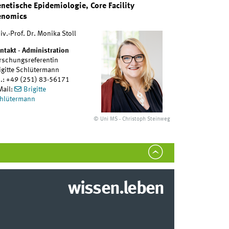
netische Epidemiologie, Core Facility
enomics
iv.-Prof. Dr. Monika Stoll
ntakt - Administration
rschungsreferentin
igitte Schlütermann
l.: +49 (251) 83-56171
Mail:
Brigitte
hlütermann
© Uni MS - Christoph Steinweg
wissen.leben