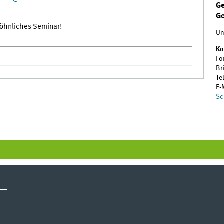
Ge
G
öhnliches Seminar!
Un
Ko
Fo
Br
Te
E-
Sc