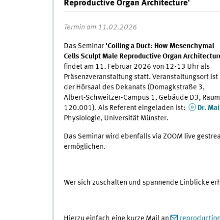
Reproductive Organ Architecture'
Termin am 11.02.2026
Das Seminar
'Coiling a Duct: How Mesenchymal
Cells Sculpt Male Reproductive Organ Architectur
findet am 11. Februar 2026 von 12-13 Uhr als
Präsenzveranstaltung statt. Veranstaltungsort ist
der Hörsaal des Dekanats (Domagkstraße 3,
Albert-Schweitzer-Campus 1, Gebäude D3, Raum
120.001). Als Referent eingeladen ist:
Dr. Mai
Physiologie, Universität Münster.
Das Seminar wird ebenfalls via ZOOM live gestrea
ermöglichen.
Wer sich zuschalten und spannende Einblicke erh
Hierzu einfach eine kurze Mail an
reproductio