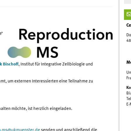
Ce
e'
Do
48
Me
k Bischoff
, Institut für Integrative Zellbiologie und
Un
Fr
mt, um externen Interessierten eine Teilnahme zu
Ko
Bi
Te
E-
alten möchte, ist herzlich eingeladen.
n.ms
@
ukmuenster.de
​​​​​​​ senden und anschließend die