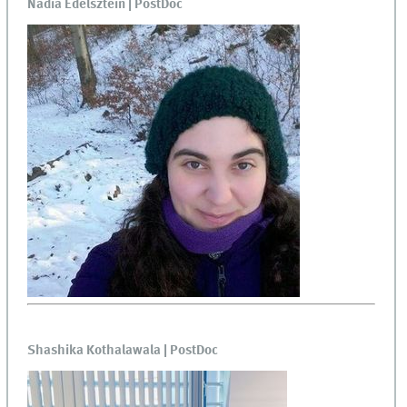
Nadia Edelsztein | PostDoc
Shashika Kothalawala | PostDoc