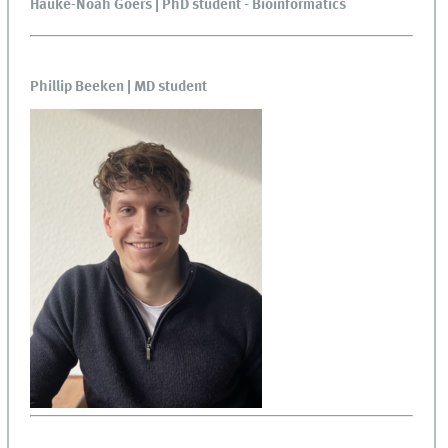
Hauke-Noah Göers | PhD student - Bioinformatics
Phillip Beeken | MD student