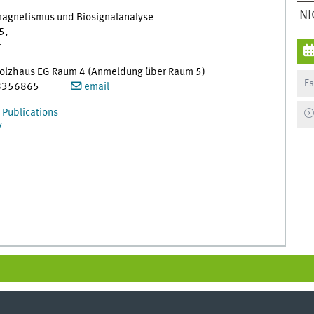
NI
omagnetismus und Biosignalanalyse
5,
r
 Holzhaus EG Raum 4 (Anmeldung über Raum 5)
Es
251-8356865
email
 Publications
V