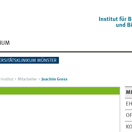
Institut für
und B
IUM
ERSITÄTSKLINIKUM MÜNSTER
Institut
Mitarbeiter
Joachim Gross
MI
EH
OF
KO