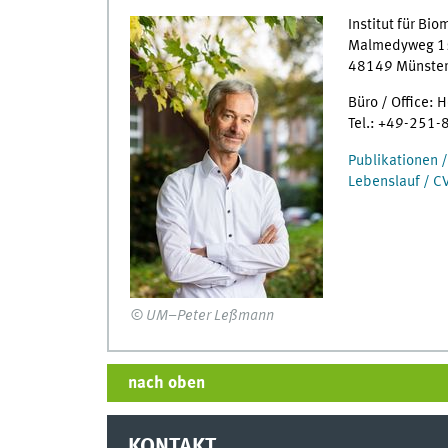
Institut für Bi
Malmedyweg 1
48149 Münste
Büro / Office:
Tel.: +49-
Publikationen /
Lebenslauf / C
© UM–Peter Leßmann
nach oben
KONTAKT