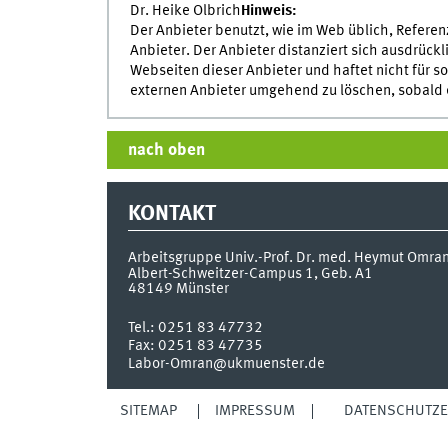
Dr. Heike Olbrich
Hinweis:
Der Anbieter benutzt, wie im Web üblich, Refere
Anbieter. Der Anbieter distanziert sich ausdrück
Webseiten dieser Anbieter und haftet nicht für so
externen Anbieter umgehend zu löschen, sobald e
nach oben
KONTAKT
Arbeitsgruppe Univ.-Prof. Dr. med. Heymut Omra
Albert-Schweitzer-Campus 1, Geb. A1
48149
Münster
Tel.:
0251 83 47732
Fax:
0251 83 47735
Labor-Omran@ukmuenster.de
SITEMAP
IMPRESSUM
DATENSCHUTZ