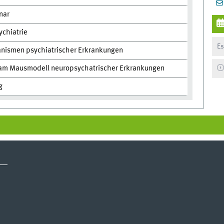
nar
ychiatrie
Es
nismen psychiatrischer Erkrankungen
te am Mausmodell neuropsychatrischer Erkrankungen
g