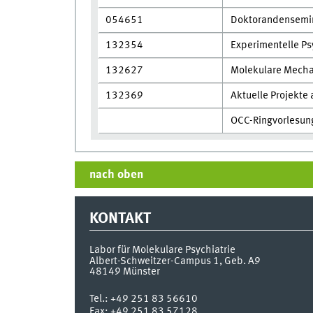
054651
Doktorandensemi
132354
Experimentelle Ps
132627
Molekulare Mecha
132369
Aktuelle Projek
OCC-Ringvorlesun
nach oben
KONTAKT
Labor für Molekulare Psychiatrie
Albert-Schweitzer-Campus 1, Geb. A9
48149
Münster
Tel.:
+49 251 83 56610
Fax:
+49 251 83 57128