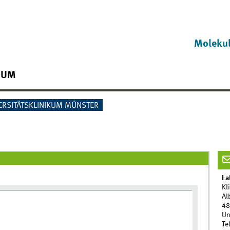
Molekul
IUM
ERSITÄTSKLINIKUM MÜNSTER
La
Kl
Al
48
Un
Te