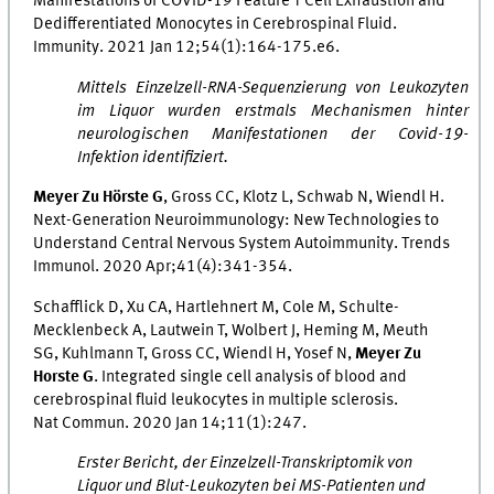
Manifestations of COVID-19 Feature T Cell Exhaustion and
Dedifferentiated Monocytes in Cerebrospinal Fluid.
Immunity. 2021 Jan 12;54(1):164-175.e6.
Mittels Einzelzell-RNA-Sequenzierung von Leukozyten
im Liquor wurden erstmals Mechanismen hinter
neurologischen Manifestationen der Covid-19-
Infektion identifiziert.
Meyer Zu Hörste G
, Gross CC, Klotz L, Schwab N, Wiendl H.
Next-Generation Neuroimmunology: New Technologies to
Understand Central Nervous System Autoimmunity. Trends
Immunol. 2020 Apr;41(4):341-354.
Schafflick D, Xu CA, Hartlehnert M, Cole M, Schulte-
Mecklenbeck A, Lautwein T, Wolbert J, Heming M, Meuth
SG, Kuhlmann T, Gross CC, Wiendl H, Yosef N,
Meyer Zu
Horste G
. Integrated single cell analysis of blood and
cerebrospinal fluid leukocytes in multiple sclerosis.
Nat Commun. 2020 Jan 14;11(1):247.
Erster Bericht, der Einzelzell-Transkriptomik von
Liquor und Blut-Leukozyten bei MS-Patienten und