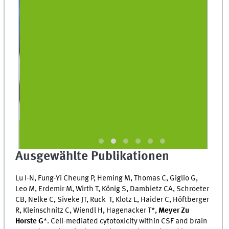
Ausgewählte Publikationen
Lu I-N, Fung-Yi Cheung P, Heming M, Thomas C, Giglio G,
Leo M, Erdemir M, Wirth T, König S, Dambietz CA, Schroeter
CB, Nelke C, Siveke JT, Ruck T, Klotz L, Haider C, Höftberger
R, Kleinschnitz C, Wiendl H, Hagenacker T*,
Meyer Zu
Horste G
*. Cell-mediated cytotoxicity within CSF and brain