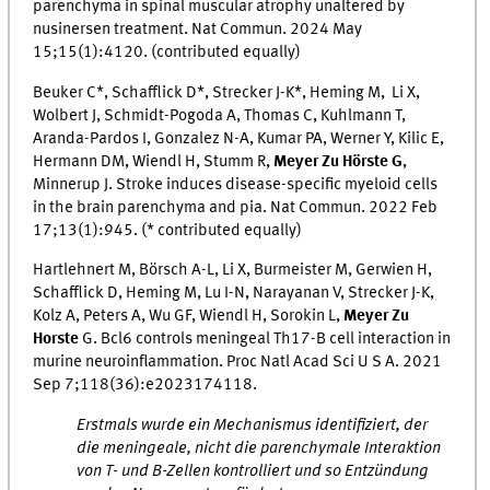
parenchyma in spinal muscular atrophy unaltered by
nusinersen treatment. Nat Commun. 2024 May
15;15(1):4120. (contributed equally)
Beuker C*, Schafflick D*, Strecker J-K*, Heming M, Li X,
Wolbert J, Schmidt-Pogoda A, Thomas C, Kuhlmann T,
Aranda-Pardos I, Gonzalez N-A, Kumar PA, Werner Y, Kilic E,
Hermann DM, Wiendl H, Stumm R,
Meyer Zu Hörste G
,
Minnerup J. Stroke induces disease-specific myeloid cells
in the brain parenchyma and pia. Nat Commun. 2022 Feb
17;13(1):945. (* contributed equally)
Hartlehnert M, Börsch A-L, Li X, Burmeister M, Gerwien H,
Schafflick D, Heming M, Lu I-N, Narayanan V, Strecker J-K,
Kolz A, Peters A, Wu GF, Wiendl H, Sorokin L,
Meyer Zu
Horste
G. Bcl6 controls meningeal Th17-B cell interaction in
murine neuroinflammation. Proc Natl Acad Sci U S A. 2021
Sep 7;118(36):e2023174118.
Erstmals wurde ein Mechanismus identifiziert, der
die meningeale, nicht die parenchymale Interaktion
von T- und B-Zellen kontrolliert und so Entzündung