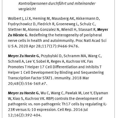
Kontrollpersonen durchführt und miteinander
vergleicht
Wolbert J, Li X, Heming M, Mausberg AK, Akkermann D,
Frydrychowicz D, Fledrich R, Groeneweg L, Schulz C,
Stettner M, Alonso Gonzalez N, Wiendl H, Stassart R,
Meyer
Zu Hörste G
. Redefining the heterogeneity of peripheral
nerve cells in health and autoimmunity. Proc Natl Acad Sci
U S A. 2020 Apr 28;117(17):9466-9476.
Meyer Zu Horste G
, Przybylski D, Schramm MA, Wang C,
Schnell A, Lee Y, Sobel R, Regev A, Kuchroo VK. Fas
Promotes T Helper 17 Cell Differentiation and Inhibits T
Helper 1 Cell Development by Binding and Sequestering
Transcription Factor STAT1. Immunity. 2018 Mar
20;48(3):556-569.e7.
Meyer zu Horste G
, Wu C, Wang C, Pawlak M, Lee Y, Elyaman
W, Xiao S, Kuchroo VK. RBPJ controls the development of
pathogenic vs. non-pathogenic Th17 cells by regulating IL-
23R versus IL-10 expression. Cell Rep. 2016 Jul
12;16(2):392-404.