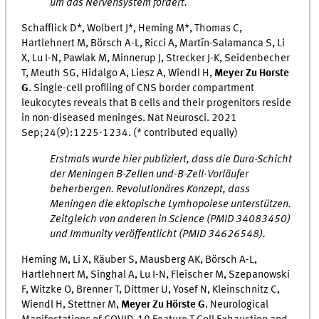
um das Nervensystem fördert.
Schafflick D*, Wolbert J*, Heming M*, Thomas C,
Hartlehnert M, Börsch A-L, Ricci A, Martín-Salamanca S, Li
X, Lu I-N, Pawlak M, Minnerup J, Strecker J-K, Seidenbecher
T, Meuth SG, Hidalgo A, Liesz A, Wiendl H,
Meyer Zu Horste
G
. Single-cell profiling of CNS border compartment
leukocytes reveals that B cells and their progenitors reside
in non-diseased meninges. Nat Neurosci. 2021
Sep;24(9):1225-1234. (* contributed equally)
Erstmals wurde hier publiziert, dass die Dura-Schicht
der Meningen B-Zellen und-B-Zell-Vorläufer
beherbergen. Revolutionäres Konzept, dass
Meningen die ektopische Lymhopoiese unterstützen.
Zeitgleich von anderen in Science (PMID 34083450)
und Immunity veröffentlicht (PMID 34626548).
Heming M, Li X, Räuber S, Mausberg AK, Börsch A-L,
Hartlehnert M, Singhal A, Lu I-N, Fleischer M, Szepanowski
F, Witzke O, Brenner T, Dittmer U, Yosef N, Kleinschnitz C,
Wiendl H, Stettner M,
Meyer Zu Hörste G
. Neurological