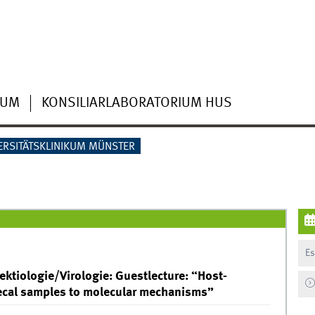
IUM
KONSILIARLABORATORIUM HUS
ERSITÄTSKLINIKUM MÜNSTER
Es
ktiologie/Virologie: Guestlecture: “Host-
fecal samples to molecular mechanisms”