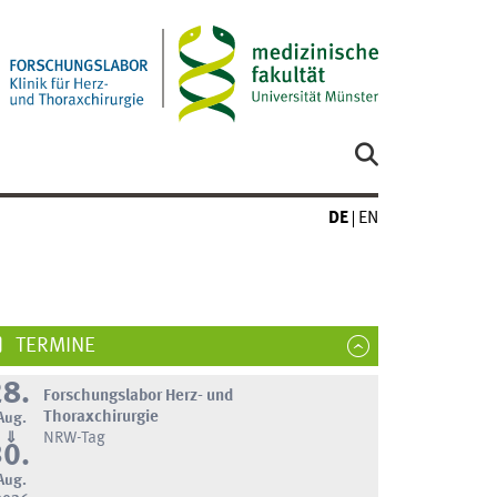
DE
EN
TERMINE
28.
Forschungslabor Herz- und
Thoraxchirurgie
Aug.
⇓
NRW-Tag
30.
Aug.