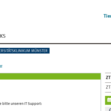
Tie
NKS
ERSITÄTSKLINIKUM MÜNSTER
IT
ZT
ZT
e bitte unseren IT Support: