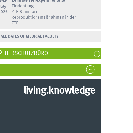
06
Zentrale Tierexperimentelle
Einrichtung
July
2026
ZTE-Seminar:
Reproduktionsmaßnahmen in der
ZTE
ALL DATES OF MEDICAL FACULTY
TIERSCHUTZBÜRO
living.knowledge