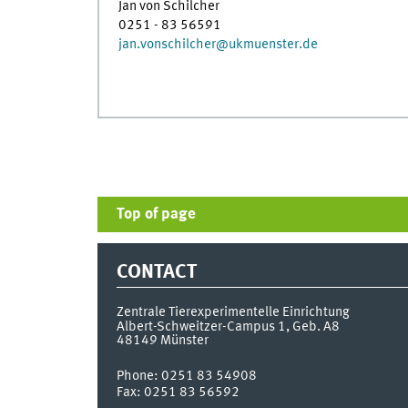
Jan von Schilcher
0251 - 83 56591
jan.vonschilcher
@
ukmuenster.de
Top of page
CONTACT
Zentrale Tierexperimentelle Einrichtung
Albert-Schweitzer-Campus 1, Geb. A8
48149
Münster
Phone:
0251 83 54908
Fax:
0251 83 56592