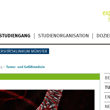
STUDIENGANG
STUDIENORGANISATION
DOZIE
ERSITÄTSKLINIKUM MÜNSTER
ng
Tumor- und Gefäßmedizin
B
TU
E
NE