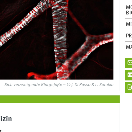
M
BI
ME
PR
M
Sich verzweigende Blutgefäße – © J. Di Russo & L. Sorokin
izin
t!