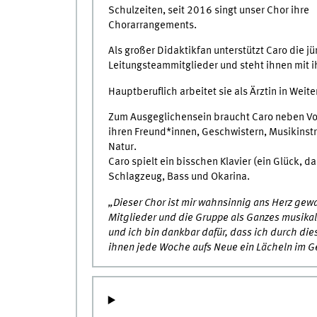
Schulzeiten, seit 2016 singt unser Chor ihre
Chorarrangements.
Als großer Didaktikfan unterstützt Caro die j
Leitungsteammitglieder und steht ihnen mit ih
Hauptberuflich arbeitet sie als Ärztin in Wei
Zum Ausgeglichensein braucht Caro neben Voll
ihren Freund*innen, Geschwistern, Musikinstr
Natur.
Caro spielt ein bisschen Klavier (ein Glück, d
Schlagzeug, Bass und Okarina.
„Dieser Chor ist mir wahnsinnig ans Herz gewa
Mitglieder und die Gruppe als Ganzes musika
und ich bin dankbar dafür, dass ich durch di
ihnen jede Woche aufs Neue ein Lächeln im G