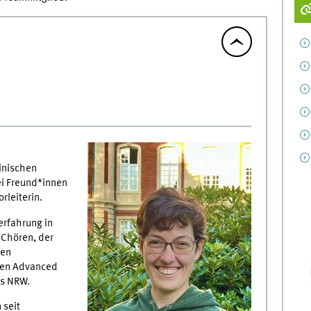
inischen
ei Freund*innen
rleiterin.
erfahrung in
 Chören, der
gen
 den Advanced
es NRW.
 seit