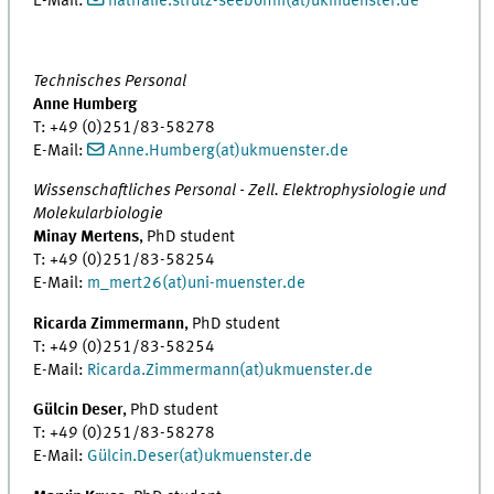
E-Mail:
nathalie.strutz-seebohm(at)ukmuenster.de
Technisches Personal
Anne Humberg
T: +49 (0)251/83-58278
E-Mail:
Anne.Humberg(at)ukmuenster.de
Wissenschaftliches Personal - Zell. Elektrophysiologie und
Molekularbiologie
Minay Mertens
, PhD student
T: +49 (0)251/83-58254
E-Mail:
m_mert26(at)uni-muenster.de
Ricarda Zimmermann
, PhD student
T: +49 (0)251/83-58254
E-Mail:
Ricarda.Zimmermann(at)ukmuenster.de
Gülcin Deser
, PhD student
T: +49 (0)251/83-58278
E-Mail:
Gülcin.Deser(at)ukmuenster.de