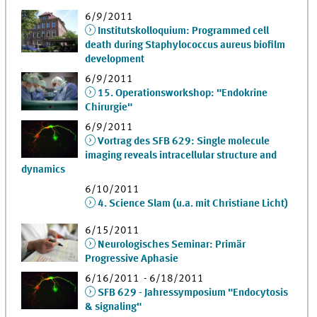
6/9/2011
Institutskolloquium: Programmed cell
death during Staphylococcus aureus biofilm
development
6/9/2011
15. Operationsworkshop: "Endokrine
Chirurgie"
6/9/2011
Vortrag des SFB 629: Single molecule
imaging reveals intracellular structure and
dynamics
6/10/2011
4. Science Slam (u.a. mit Christiane Licht)
6/15/2011
Neurologisches Seminar: Primär
Progressive Aphasie
6/16/2011 - 6/18/2011
SFB 629 - Jahressymposium "Endocytosis
& signaling"