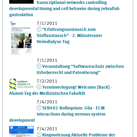
transcriptional networks controlling
developmental timing and cell behavior during zebrafish
gastrulation
7/1/2011
"Erfahrungsaustausch zum
Stoffaustausch" - 2. Münsteraner
Heimdialyse-Tag
7/1/2011
Veranstaltung "Softwareschutz zwischen
Urheberrecht und Patentierung"
7/2/2011
Terminverlegung! Welcome [Back] -
Alumni-Tag der Medizinischen Fakultät
7/4/2011
SFB492-Kolloquium: Glia - ECM
interactions during nervous system
development
7/4/2011
Ringvorlesung Aktuelle Probleme der