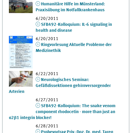
Humanitäre Hilfe im Münsterland:
Praxisübung im Notfallkrankenhaus
6/20/2011
SFB492-Kolloquium: IL-6 signaling in
health and disease
6/20/2011
Ringvorlesung Aktuelle Probleme der
Medizinethik
6/22/2011
Neurologisches Seminar:
Gefäßdissektionen gehirnversorgender
Arterien
6/27/2011
SFB492-Kolloquium: The snake venom
component rhodocetin - more than just an
α2β1 integrin blocker!
6/28/2011
Probevortrag Priv.-Doz. Dr. med. Tareq