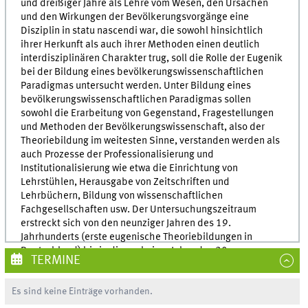
und dreißiger Jahre als Lehre vom Wesen, den Ursachen
und den Wirkungen der Bevölkerungsvorgänge eine
Disziplin in statu nascendi war, die sowohl hinsichtlich
ihrer Herkunft als auch ihrer Methoden einen deutlich
interdisziplinären Charakter trug, soll die Rolle der Eugenik
bei der Bildung eines bevölkerungswissenschaftlichen
Paradigmas untersucht werden. Unter Bildung eines
bevölkerungswissenschaftlichen Paradigmas sollen
sowohl die Erarbeitung von Gegenstand, Fragestellungen
und Methoden der Bevölkerungswissenschaft, also der
Theoriebildung im weitesten Sinne, verstanden werden als
auch Prozesse der Professionalisierung und
Institutionalisierung wie etwa die Einrichtung von
Lehrstühlen, Herausgabe von Zeitschriften und
Lehrbüchern, Bildung von wissenschaftlichen
Fachgesellschaften usw. Der Untersuchungszeitraum
erstreckt sich von den neunziger Jahren des 19.
Jahrhunderts (erste eugenische Theoriebildungen in
Deutschland) bis in die sechziger Jahre des 20.
TERMINE
Jahrhunderts (Generationswechsel
Eugeniker/Humangenetiker). Auch wenn der Schwerpunkt
Es sind keine Einträge vorhanden.
der Untersuchung auf Deutschland liegt, soll doch die
imternationale Entwicklung vergleichend hinzugezogen