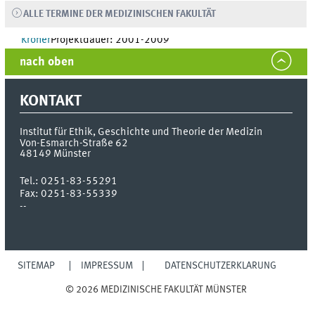
werden.Bearbeiter:
Dr. Heike Petermann
ALLE TERMINE DER MEDIZINISCHEN FAKULTÄT
M.A.
Projektleitung:
Prof. Dr. Hans-Peter
Kröner
Projektdauer: 2001-2009
nach oben
KONTAKT
Institut für Ethik, Geschichte und Theorie der Medizin
Von-Esmarch-Straße 62
48149
Münster
Tel.:
0251-83-55291
Fax:
0251-83-55339
--
SITEMAP
IMPRESSUM
DATENSCHUTZERKLÄRUNG
© 2026 MEDIZINISCHE FAKULTÄT MÜNSTER