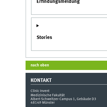
Erfindungsmeldung
Stories
nach oben
KONTAKT
Clinic Invent
Medizinische Fakultät
Albert-Schweitzer-Campus 1, Gebäude D3
48149
Münster