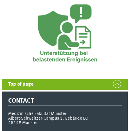
Top of page
CONTACT
Medizinische Fakultät Münster
Albert-Schweitzer-Campus 1, Gebäude D3
48149
Münster