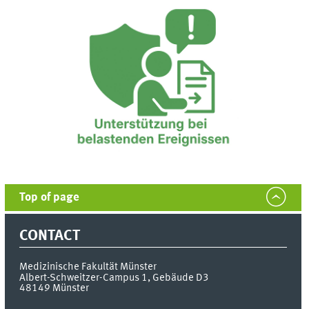
Top of page
CONTACT
Medizinische Fakultät Münster
Albert-Schweitzer-Campus 1, Gebäude D3
48149
Münster